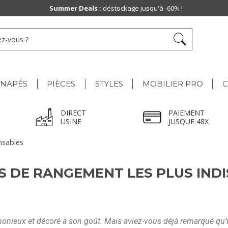
Summer Deals :
déstockage jusqu'à -60% !
ANAPÉS
PIÈCES
STYLES
MOBILIER PRO
C
DIRECT
PAIEMENT
USINE
JUSQUE 48X
nsables
S DE RANGEMENT LES PLUS IND
monieux et décoré à son goût. Mais aviez-vous déjà remarqué qu’u