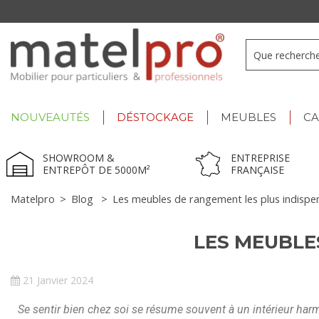
+33 3 66 722 898
- Lu-Ve : 9h-12h30/13h30-17h
NOUVEAUTÉS
DÉSTOCKAGE
MEUBLES
C
SHOWROOM &
ENTREPRISE
ENTREPÔT DE 5000M²
FRANÇAISE
Matelpro
>
Blog
>
Les meubles de rangement les plus indispe
LES MEUBLE
21 Janvier 2024
Se sentir bien chez soi se résume souvent à un intérieur har