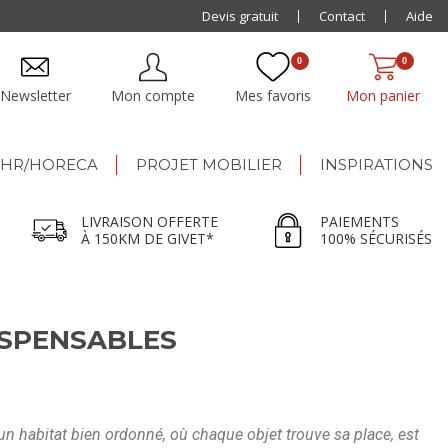
Paiement jusqu'à
Devis gratuit
48x
Contact
Aide
0
0
Newsletter
Mon compte
Mes favoris
Mon panier
HR/HORECA
PROJET MOBILIER
INSPIRATIONS
LIVRAISON OFFERTE
PAIEMENTS
À 150KM DE GIVET*
100% SÉCURISÉS
ISPENSABLES
n habitat bien ordonné, où chaque objet trouve sa place, est