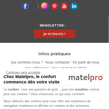
NEWSLETTER :
Je m'inscris !
Infos pratiques
Qui sommes-nous ?
Nous contacter
On parle de nous
Nos références
Nos catalogues PROS
Continuer sans accepter
Demande de devis gratuit
Mentions légales
Chez Matelpro, le confort
Conditions générales de vente
Protection de la vie privée
commence dès votre visite
Gestion des cookies
Utilisation de l'IA
Eco-participation
Le
confort
, c'est une question de goût… pour nos
meubles
comme
Programme de fidélité
Pack Sérénité
Cartes cadeaux
pour nos cookies ! Vous choisissez ce qui vous convient.
Codes promos
Location de mobilier professionnel
Nous utilisons des cookies pour vous offrir une expérience de
navigation moelleuse et afficher un contenu et des annonces