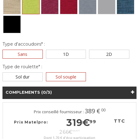
Type d'accoudoirs* :
Sans
1D
2D
Type de roulette* :
Sol dur
Sol souple
COMPLEMENTS
(0/3)
389
€
00
Prix conseillé fournisseur :
319
€
TTC
99
Prix Matelpro:
266
€
66
HT
Dont
1,70 €
d'éco-participation