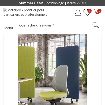
Summer Deals :
déstockage jusqu'à -60% !
0
0
Menu