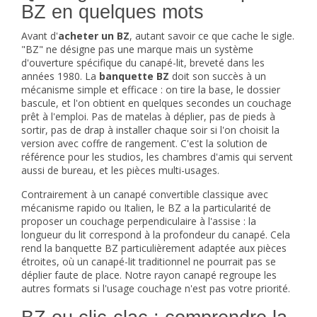
BZ en quelques mots
aider à choisir le bon matelas et la bonne taille selon que le BZ
servira occasionnellement ou pour un
couchage quotidien
.
Avant d'
acheter un BZ
, autant savoir ce que cache le sigle.
"BZ" ne désigne pas une marque mais un système
d'ouverture spécifique du canapé-lit, breveté dans les
années 1980. La
banquette BZ
doit son succès à un
mécanisme simple et efficace : on tire la base, le dossier
bascule, et l'on obtient en quelques secondes un couchage
prêt à l'emploi. Pas de matelas à déplier, pas de pieds à
sortir, pas de drap à installer chaque soir si l'on choisit la
version avec coffre de rangement. C'est la solution de
référence pour les studios, les chambres d'amis qui servent
aussi de bureau, et les pièces multi-usages.
Contrairement à un canapé convertible classique avec
mécanisme rapido ou Italien, le BZ a la particularité de
proposer un couchage perpendiculaire à l'assise : la
longueur du lit correspond à la profondeur du canapé. Cela
rend la banquette BZ particulièrement adaptée aux pièces
étroites, où un canapé-lit traditionnel ne pourrait pas se
déplier faute de place. Notre rayon
canapé
regroupe les
autres formats si l'usage couchage n'est pas votre priorité.