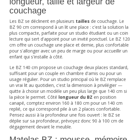
longueur, taille et largeur de
couchage
Les BZ se déclinent en plusieurs
tailles
de couchage. Le
BZ 90 cm correspond à un lit une place : c'est la solution la
plus compacte, parfaite pour un studio étudiant ou un coin
lecture qui sert d'appoint pour un invité ponctuel. Le BZ 120
cm offre un couchage une place et demie, plus confortable
pour s'allonger avec un peu de marge ou pour accueillir un
enfant qui s'installe à côté.
Le BZ 140 cm propose un couchage deux places standard,
suffisant pour un couple en chambre d'amis ou pour un
usage régulier. Pour un studio principal où le BZ remplace
un vrai lit au quotidien, c'est la dimension à privilégier —
quitte à choisir un modèle un peu plus large que 140 cm si
la pièce le permet. Côté
longueur du BZ
en position
canapé, comptez environ 160 à 180 cm pour un 140 cm
replié, ce qui correspond pile à un 2 places confortable.
Pensez aussi à la profondeur une fois ouvert : le BZ se
déplie sur sa profondeur, prévoyez donc 90 à 100 cm de
dégagement devant le meuble.
Matelas BZ : mousse, mémoire