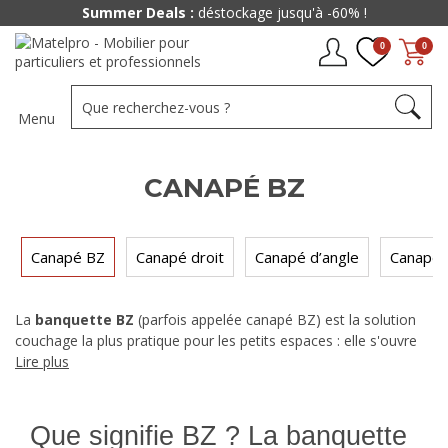
Summer Deals :
déstockage jusqu'à -60% !
0
0
Menu
CANAPÉ BZ
Canapé BZ
Canapé droit
Canapé d’angle
Canapé 
La
banquette BZ
(parfois appelée canapé BZ) est la solution
couchage la plus pratique pour les petits espaces : elle s'ouvre
d'un seul geste pour transformer le canapé en lit, avec un vrai
Lire plus
matelas plutôt qu'une simple banquette pliée. Notre sélection
couvre les BZ avec couchage 90, 120 ou 140 cm, en tissu,
velours,
BZ cuir
ou simili cuir, du modèle compact pour studio à
Que signifie BZ ? La banquette
la version avec coffre de rangement intégré. Notre rôle : vous