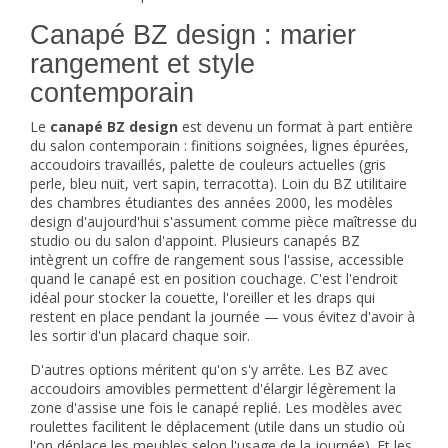
Canapé BZ design : marier
rangement et style
contemporain
Le
canapé BZ design
est devenu un format à part entière
du salon contemporain : finitions soignées, lignes épurées,
accoudoirs travaillés, palette de couleurs actuelles (gris
perle, bleu nuit, vert sapin, terracotta). Loin du BZ utilitaire
des chambres étudiantes des années 2000, les modèles
design d'aujourd'hui s'assument comme pièce maîtresse du
studio ou du salon d'appoint. Plusieurs canapés BZ
intègrent un coffre de rangement sous l'assise, accessible
quand le canapé est en position couchage. C'est l'endroit
idéal pour stocker la couette, l'oreiller et les draps qui
restent en place pendant la journée — vous évitez d'avoir à
les sortir d'un placard chaque soir.
D'autres options méritent qu'on s'y arrête. Les BZ avec
accoudoirs amovibles permettent d'élargir légèrement la
zone d'assise une fois le canapé replié. Les modèles avec
roulettes facilitent le déplacement (utile dans un studio où
l'on déplace les meubles selon l'usage de la journée). Et les