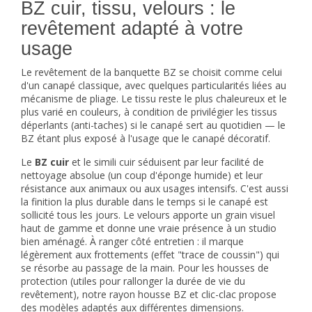
BZ cuir, tissu, velours : le
revêtement adapté à votre
usage
Le revêtement de la banquette BZ se choisit comme celui
d'un canapé classique, avec quelques particularités liées au
mécanisme de pliage. Le tissu reste le plus chaleureux et le
plus varié en couleurs, à condition de privilégier les tissus
déperlants (anti-taches) si le canapé sert au quotidien — le
BZ étant plus exposé à l'usage que le canapé décoratif.
Le
BZ cuir
et le simili cuir séduisent par leur facilité de
nettoyage absolue (un coup d'éponge humide) et leur
résistance aux animaux ou aux usages intensifs. C'est aussi
la finition la plus durable dans le temps si le canapé est
sollicité tous les jours. Le velours apporte un grain visuel
haut de gamme et donne une vraie présence à un studio
bien aménagé. À ranger côté entretien : il marque
légèrement aux frottements (effet "trace de coussin") qui
se résorbe au passage de la main. Pour les housses de
protection (utiles pour rallonger la durée de vie du
revêtement), notre rayon
housse BZ et clic-clac
propose
des modèles adaptés aux différentes dimensions.