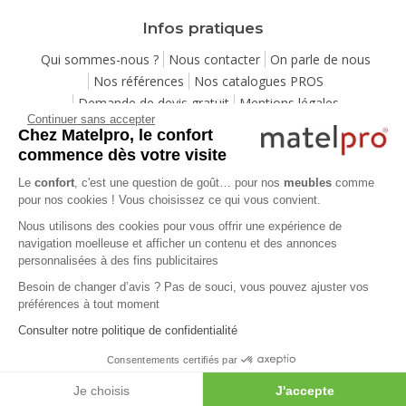
Infos pratiques
Qui sommes-nous ?
Nous contacter
On parle de nous
Nos références
Nos catalogues PROS
Demande de devis gratuit
Mentions légales
Continuer sans accepter
Conditions générales de vente
Protection de la vie privée
Chez Matelpro, le confort
Gestion des cookies
Utilisation de l'IA
Eco-participation
commence dès votre visite
Ensemble pour la planète
Programme de fidélité
Le
confort
, c'est une question de goût… pour nos
meubles
comme
Pack Sérénité
Cartes cadeaux
Codes promos
pour nos cookies ! Vous choisissez ce qui vous convient.
Location de mobilier professionnel
Nous utilisons des cookies pour vous offrir une expérience de
navigation moelleuse et afficher un contenu et des annonces
personnalisées à des fins publicitaires
Aide
Besoin de changer d’avis ? Pas de souci, vous pouvez ajuster vos
Foire Aux Questions
Méthodes de livraison
préférences à tout moment
Moyens de paiements
Payer en plusieurs fois
Consulter notre politique de confidentialité
Service après-vente
Service de montage
Labels de qualité
Vos avantages
Guides d'achat
Lexique
Consentements certifiés par
Avis des consommateurs
Votre projet mobilier
Je choisis
J'accepte