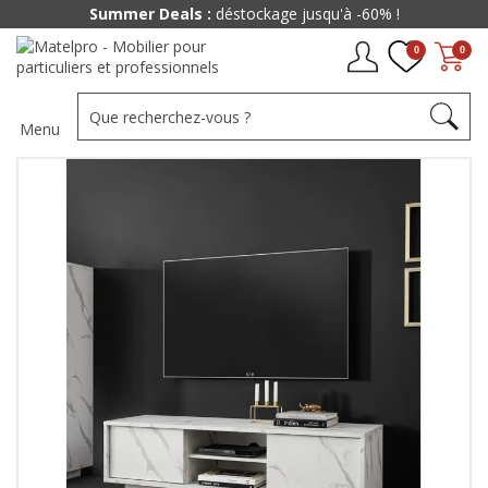
Summer Deals :
déstockage jusqu'à -60% !
0
0
Menu