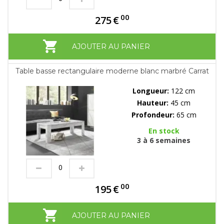
00
275
€
AJOUTER AU PANIER
Table basse rectangulaire moderne blanc marbré Carrat
Longueur:
122 cm
Hauteur:
45 cm
Profondeur:
65 cm
En stock
3 à 6 semaines
00
195
€
AJOUTER AU PANIER