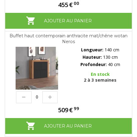
00
455
€
AJOUTER AU PANIER
Buffet haut contemporain anthracite mat/chêne wotan
Neros
Longueur:
140 cm
Hauteur:
130 cm
Profondeur:
40 cm
En stock
2 à 3 semaines
99
509
€
AJOUTER AU PANIER