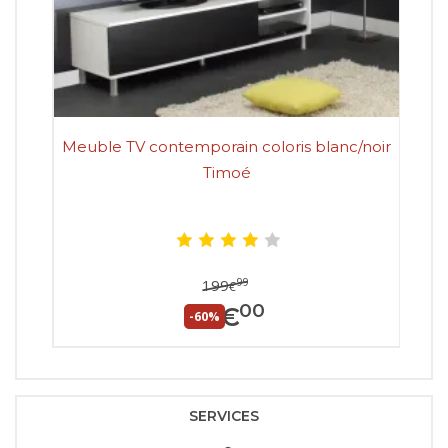
Meuble TV contemporain coloris blanc/noir
Meu
Timoé
99
199
€
00
80
€
-60%
SERVICES