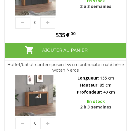
En stock
2 à 3 semaines
00
535
€
AJOUTER AU PANIER
Buffet/bahut contemporain 155 cm anthracite mat/chêne
wotan Neros
Longueur:
155 cm
Hauteur:
85 cm
Profondeur:
40 cm
En stock
2 à 3 semaines