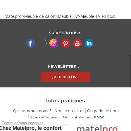
Matelpro
>
Meuble de salon
>
Meuble TV
>
Meuble TV en bois
SUIVEZ-NOUS :
NEWSLETTER :
Je m'inscris !
Infos pratiques
Qui sommes-nous ?
Nous contacter
On parle de nous
Nos références
Nos catalogues PROS
Continuer sans accepter
Demande de devis gratuit
Mentions légales
Chez Matelpro, le confort