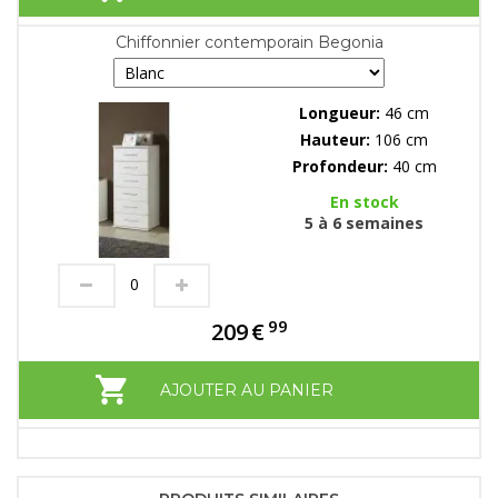
Chiffonnier contemporain Begonia
Longueur:
46 cm
Hauteur:
106 cm
Profondeur:
40 cm
En stock
5 à 6 semaines
99
209
€
AJOUTER AU PANIER