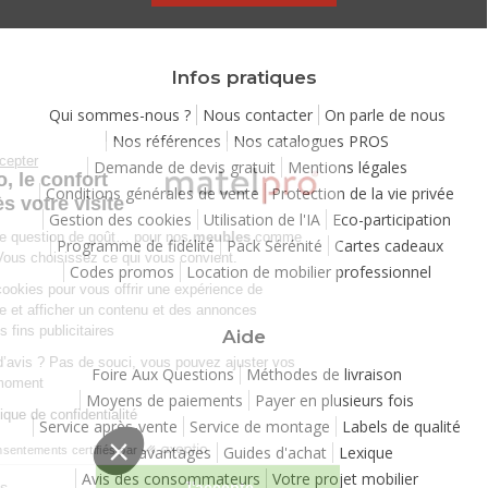
Infos pratiques
Qui sommes-nous ?
Nous contacter
On parle de nous
Nos références
Nos catalogues PROS
Continuer sans accepter
Demande de devis gratuit
Mentions légales
Chez Matelpro, le confort
Conditions générales de vente
Protection de la vie privée
commence dès votre visite
Gestion des cookies
Utilisation de l'IA
Eco-participation
Le
confort
, c'est une question de goût… pour nos
meubles
comme
Programme de fidélité
Pack Sérénité
Cartes cadeaux
pour nos cookies ! Vous choisissez ce qui vous convient.
Codes promos
Location de mobilier professionnel
Nous utilisons des cookies pour vous offrir une expérience de
navigation moelleuse et afficher un contenu et des annonces
personnalisées à des fins publicitaires
Aide
Besoin de changer d’avis ? Pas de souci, vous pouvez ajuster vos
Foire Aux Questions
Méthodes de livraison
préférences à tout moment
Moyens de paiements
Payer en plusieurs fois
Consulter notre politique de confidentialité
Service après-vente
Service de montage
Labels de qualité
Vos avantages
Guides d'achat
Lexique
Consentements certifiés par
Avis des consommateurs
Votre projet mobilier
Je choisis
J'accepte