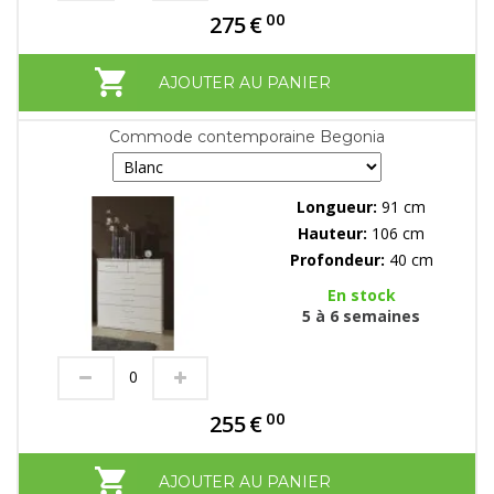
00
275
€
AJOUTER AU PANIER
Commode contemporaine Begonia
Longueur:
91 cm
Hauteur:
106 cm
Profondeur:
40 cm
En stock
5 à 6 semaines
00
255
€
AJOUTER AU PANIER