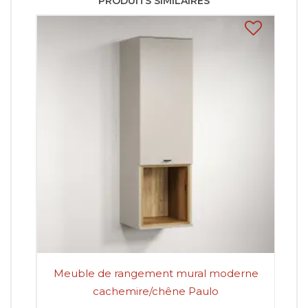
PRODUITS SIMILAIRES
Meuble de rangement mural moderne
B
cachemire/chêne Paulo