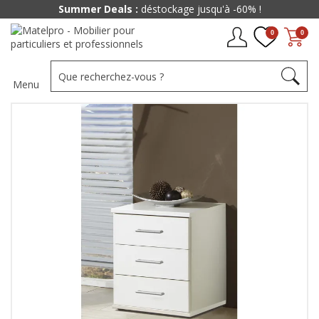
Summer Deals :
déstockage jusqu'à -60% !
0
0
Menu