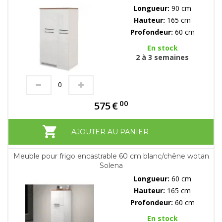
Longueur:
90 cm
Hauteur:
165 cm
Profondeur:
60 cm
En stock
2 à 3 semaines
00
575
€
AJOUTER AU PANIER
Meuble pour frigo encastrable 60 cm blanc/chêne wotan
Solena
Longueur:
60 cm
Hauteur:
165 cm
Profondeur:
60 cm
En stock