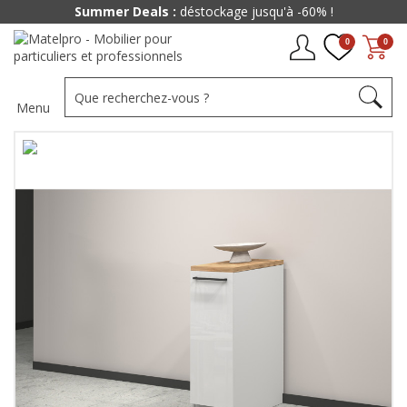
Summer Deals :
déstockage jusqu'à -60% !
0
0
Menu