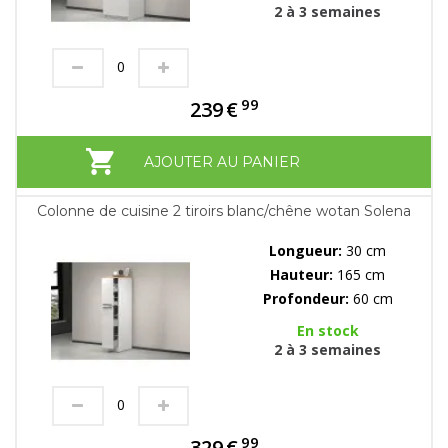
2 à 3 semaines
99
239
€
AJOUTER AU PANIER
Colonne de cuisine 2 tiroirs blanc/chêne wotan Solena
Longueur:
30 cm
Hauteur:
165 cm
Profondeur:
60 cm
En stock
2 à 3 semaines
99
329
€