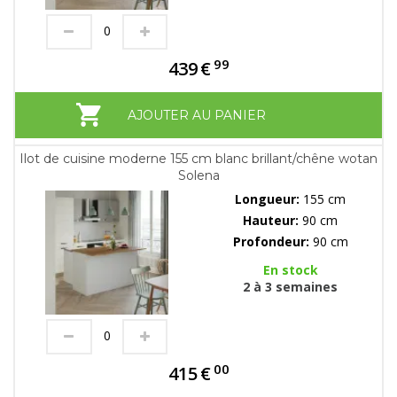
99
439
€
AJOUTER AU PANIER
Ilot de cuisine moderne 155 cm blanc brillant/chêne wotan
Solena
Longueur:
155 cm
Hauteur:
90 cm
Profondeur:
90 cm
En stock
2 à 3 semaines
00
415
€