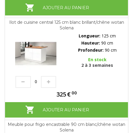
AJOUTER AU PANIER
Ilot de cuisine central 125 cm blanc brillant/chêne wotan
Solena
Longueur:
125 cm
Hauteur:
90 cm
Profondeur:
90 cm
En stock
2 à 3 semaines
00
325
€
AJOUTER AU PANIER
Meuble pour frigo encastrable 90 cm blanc/chêne wotan
Solena