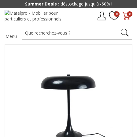
Summer Deals :
déstockage jusqu'à -60% !
0
0
Menu