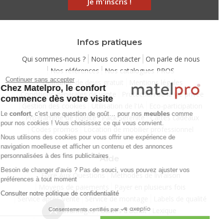
Je m'inscris !
Infos pratiques
Qui sommes-nous ?
Nous contacter
On parle de nous
Nos références
Nos catalogues PROS
Continuer sans accepter
Demande de devis gratuit
Mentions légales
Chez Matelpro, le confort
Conditions générales de vente
Protection de la vie privée
commence dès votre visite
Gestion des cookies
Utilisation de l'IA
Eco-participation
Le
confort
, c'est une question de goût… pour nos
meubles
comme
Programme de fidélité
Pack Sérénité
Cartes cadeaux
pour nos cookies ! Vous choisissez ce qui vous convient.
Codes promos
Location de mobilier professionnel
Nous utilisons des cookies pour vous offrir une expérience de
navigation moelleuse et afficher un contenu et des annonces
personnalisées à des fins publicitaires
Aide
Besoin de changer d’avis ? Pas de souci, vous pouvez ajuster vos
Foire Aux Questions
Méthodes de livraison
préférences à tout moment
Moyens de paiements
Payer en plusieurs fois
Consulter notre politique de confidentialité
Service après-vente
Service de montage
Labels de qualité
Vos avantages
Guides d'achat
Lexique
Consentements certifiés par