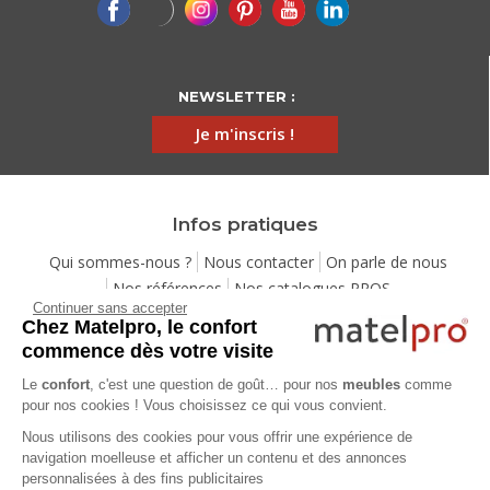
NEWSLETTER :
Je m'inscris !
Infos pratiques
Qui sommes-nous ?
Nous contacter
On parle de nous
Nos références
Nos catalogues PROS
Continuer sans accepter
Demande de devis gratuit
Mentions légales
Chez Matelpro, le confort
Conditions générales de vente
Protection de la vie privée
commence dès votre visite
Gestion des cookies
Utilisation de l'IA
Eco-participation
Le
confort
, c'est une question de goût… pour nos
meubles
comme
Programme de fidélité
Pack Sérénité
Cartes cadeaux
pour nos cookies ! Vous choisissez ce qui vous convient.
Codes promos
Location de mobilier professionnel
Nous utilisons des cookies pour vous offrir une expérience de
navigation moelleuse et afficher un contenu et des annonces
personnalisées à des fins publicitaires
Aide