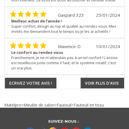
mon intérieur. Le tissu est doux au toucher et semble solide.
Gaspard 323
25/01/2024
Meilleur achat de l’année !
Super confort, design au top et qualité au rendez-vous. Mes
invités me demandent tout le temps où je les ai achetés !
Maxence-D
10/01/2024
Le confort au rendez-vous
Franchement, je ne m'attendais pas à un tel confort ! L'assise
est moelleuse juste comme il faut, et le système rotatif, c'est
un vrai plus.
ECRIVEZ VOTRE AVIS !
VOIR PLUS D'AVIS
Matelpro
>
Meuble de salon
>
Fauteuil
>
Fauteuil en tissu
SUIVEZ-NOUS :