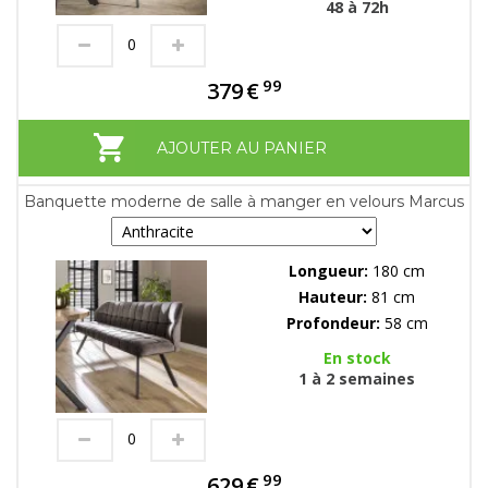
48 à 72h
99
379
€
AJOUTER AU PANIER
Banquette moderne de salle à manger en velours Marcus
Longueur:
180 cm
Hauteur:
81 cm
Profondeur:
58 cm
En stock
1 à 2 semaines
99
629
€