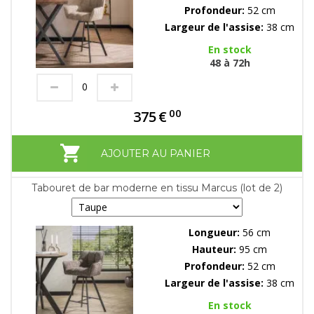
Profondeur:
52 cm
Largeur de l'assise:
38 cm
En stock
48 à 72h
00
375
€
AJOUTER AU PANIER
Tabouret de bar moderne en tissu Marcus (lot de 2)
Longueur:
56 cm
Hauteur:
95 cm
Profondeur:
52 cm
Largeur de l'assise:
38 cm
En stock