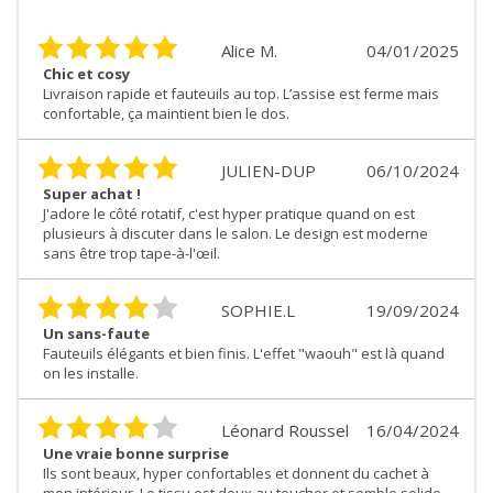
Alice M.
04/01/2025
Chic et cosy
Livraison rapide et fauteuils au top. L’assise est ferme mais
confortable, ça maintient bien le dos.
JULIEN-DUP
06/10/2024
Super achat !
J'adore le côté rotatif, c'est hyper pratique quand on est
plusieurs à discuter dans le salon. Le design est moderne
sans être trop tape-à-l'œil.
SOPHIE.L
19/09/2024
Un sans-faute
Fauteuils élégants et bien finis. L'effet "waouh" est là quand
on les installe.
Léonard Roussel
16/04/2024
Une vraie bonne surprise
Ils sont beaux, hyper confortables et donnent du cachet à