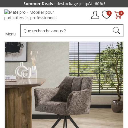
Summer Deals :
déstockage jusqu'à -60% !
0
0
Menu