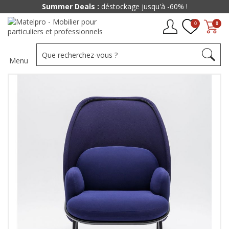
Summer Deals :
déstockage jusqu'à -60% !
0
0
Menu