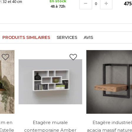
En stock
r:
32 et 40 cm
47
48 à 72h
PRODUITS SIMILAIRES
SERVICES
AVIS
cm en
Etagère murale
Etagère industrie
Estelle
contemporaine Amber
acacia massif natur