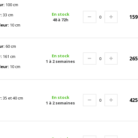
ur:
100 cm
En stock
r:
33 cm
15
48 à 72h
deur:
10 cm
ur:
60 cm
En stock
r:
161 cm
26
1 à 2 semaines
deur:
10 cm
En stock
r:
35 et 40 cm
42
1 à 2 semaines