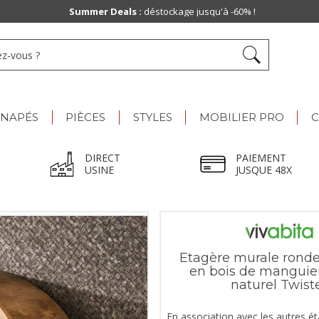
Summer Deals :
déstockage jusqu'à -60% !
ANAPÉS
PIÈCES
STYLES
MOBILIER PRO
C
DIRECT
PAIEMENT
USINE
JUSQUE 48X
Etagère murale rond
en bois de manguie
naturel Twist
En association avec les autres é