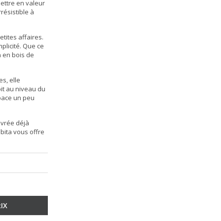
mettre en valeur
résistible à
tites affaires.
mplicité. Que ce
n en bois de
s, elle
oit au niveau du
space un peu
 livrée déjà
abita vous offre
IX