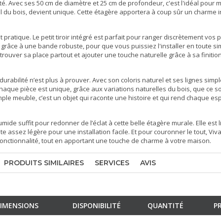
té. Avec ses 50 cm de diamètre et 25 cm de profondeur, c'est l'idéal pour 
l du bois, devient unique. Cette étagère apportera à coup sûr un charme ir
pratique. Le petit tiroir intégré est parfait pour ranger discrètement vos pe
t grâce à une bande robuste, pour que vous puissiez l'installer en toute si
 trouver sa place partout et ajouter une touche naturelle grâce à sa finitio
urabilité n’est plus à prouver. Avec son coloris naturel et ses lignes simple
haque pièce est unique, grâce aux variations naturelles du bois, que ce s
simple meuble, c’est un objet qui raconte une histoire et qui rend chaque e
umide suffit pour redonner de l’éclat à cette belle
étagère murale
. Elle est
e assez légère pour une installation facile. Et pour couronner le tout, Viv
 fonctionnalité, tout en apportant une touche de charme à votre maison.
PRODUITS SIMILAIRES
SERVICES
AVIS
IMENSIONS
DISPONIBILITÉ
QUANTITÉ
PR