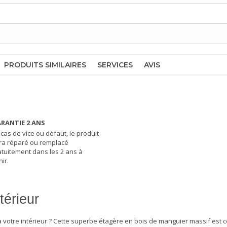
PRODUITS SIMILAIRES
SERVICES
AVIS
RANTIE 2 ANS
 cas de vice ou défaut, le produit
ra réparé ou remplacé
atuitement dans les 2 ans à
ir.
térieur
 votre intérieur ? Cette superbe
étagère
en bois de manguier massif est ce