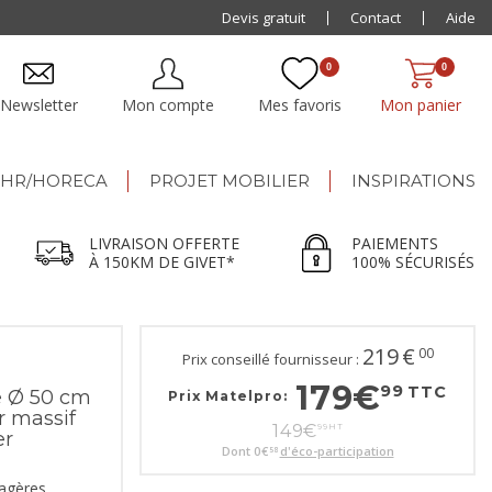
Paiement jusqu'à
Devis gratuit
48x
Contact
Aide
0
0
Newsletter
Mon compte
Mes favoris
Mon panier
HR/HORECA
PROJET MOBILIER
INSPIRATIONS
LIVRAISON OFFERTE
PAIEMENTS
À 150KM DE GIVET*
100% SÉCURISÉS
219
€
00
Prix conseillé fournisseur :
179
€
99
TTC
e Ø 50 cm
Prix Matelpro:
r massif
149
€
99
HT
er
Dont
0
€
d'éco-participation
58
tagères,