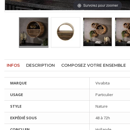
Survolez pour zoomer
INFOS
DESCRIPTION
COMPOSEZ VOTRE ENSEMBLE
MARQUE
Vivabita
USAGE
Particulier
STYLE
Nature
EXPÉDIÉ SOUS
48 à 72h
CONÇU EN
Hollande