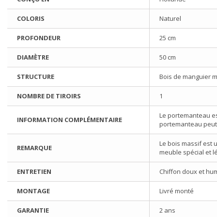
COLORIS
Naturel
PROFONDEUR
25 cm
DIAMÈTRE
50 cm
STRUCTURE
Bois de manguier m
NOMBRE DE TIROIRS
1
Le portemanteau es
INFORMATION COMPLÉMENTAIRE
portemanteau peut
Le bois massif est u
REMARQUE
meuble spécial et l
ENTRETIEN
Chiffon doux et hu
MONTAGE
Livré monté
GARANTIE
2 ans