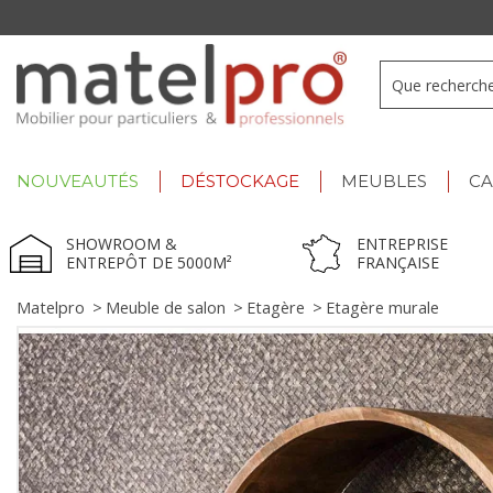
+33 3 66 722 898
- Lu-Ve : 9h-12h30/13h30-17h
NOUVEAUTÉS
DÉSTOCKAGE
MEUBLES
C
SHOWROOM &
ENTREPRISE
ENTREPÔT DE 5000M²
FRANÇAISE
Matelpro
>
Meuble de salon
>
Etagère
>
Etagère murale