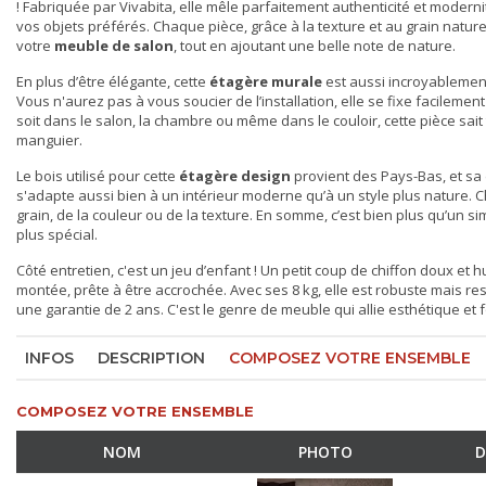
! Fabriquée par Vivabita, elle mêle parfaitement authenticité et moderni
vos objets préférés. Chaque pièce, grâce à la texture et au grain nature
votre
meuble de salon
, tout en ajoutant une belle note de nature.
En plus d’être élégante, cette
étagère murale
est aussi incroyablement 
Vous n'aurez pas à vous soucier de l’installation, elle se fixe facilemen
soit dans le salon, la chambre ou même dans le couloir, cette pièce sait
manguier.
Le bois utilisé pour cette
étagère design
provient des Pays-Bas, et sa d
s'adapte aussi bien à un intérieur moderne qu’à un style plus nature. C
grain, de la couleur ou de la texture. En somme, c’est bien plus qu’un 
plus spécial.
Côté entretien, c'est un jeu d’enfant ! Un petit coup de chiffon doux et h
montée, prête à être accrochée. Avec ses 8 kg, elle est robuste mais rest
une garantie de 2 ans. C'est le genre de meuble qui allie esthétique et
INFOS
DESCRIPTION
COMPOSEZ VOTRE ENSEMBLE
COMPOSEZ VOTRE ENSEMBLE
NOM
PHOTO
D