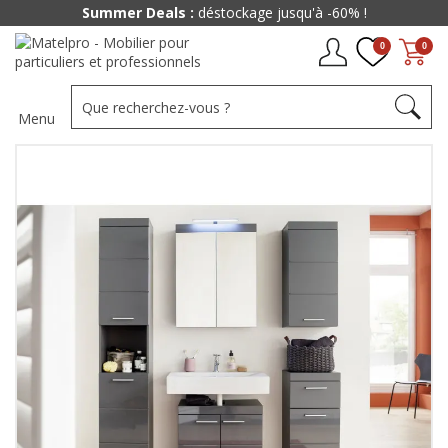
Summer Deals :
déstockage jusqu'à -60% !
0
0
Menu