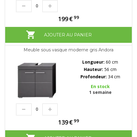
99
199
€
AJOUTER AU PANIER
Meuble sous vasque moderne gris Andora
Longueur:
60 cm
Hauteur:
56 cm
Profondeur:
34 cm
En stock
1 semaine
99
139
€