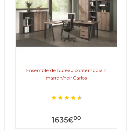
Ensemble de bureau contemporain
En
marron/noir Carlos
00
1635
€