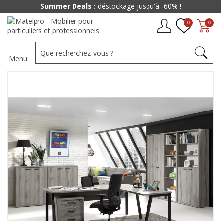
Summer Deals :
déstockage jusqu'à -60% !
0
0
Menu