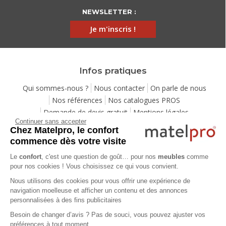
NEWSLETTER :
Je m'inscris !
Infos pratiques
Qui sommes-nous ?
Nous contacter
On parle de nous
Nos références
Nos catalogues PROS
Demande de devis gratuit
Mentions légales
Continuer sans accepter
Conditions générales de vente
Protection de la vie privée
Chez Matelpro, le confort
Gestion des cookies
Utilisation de l'IA
Eco-participation
commence dès votre visite
Ensemble pour la planète
Programme de fidélité
Le
confort
, c'est une question de goût… pour nos
meubles
comme
Pack Sérénité
Cartes cadeaux
Codes promos
pour nos cookies ! Vous choisissez ce qui vous convient.
Location de mobilier professionnel
Nous utilisons des cookies pour vous offrir une expérience de
navigation moelleuse et afficher un contenu et des annonces
personnalisées à des fins publicitaires
Aide
Besoin de changer d’avis ? Pas de souci, vous pouvez ajuster vos
Foire Aux Questions
Méthodes de livraison
préférences à tout moment