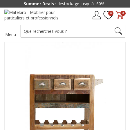
Summer Deals :
déstockage jusqu'à -60% !
0
0
Menu