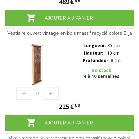
489
€
AJOUTER AU PANIER
Vestiaire ouvert vintage en bois massif recyclé coloré Elija
Longueur:
35 cm
Hauteur:
110 cm
Profondeur:
8 cm
En stock
4 à 10 semaines
00
225
€
AJOUTER AU PANIER
Miroir rectangulaire vintage en bois massif recyclé coloré