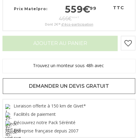
559
€
TTC
99
Prix Matelpro:
466
€
66
HT
Dont
2
€
d'éco-participation
30
AJOUTER AU PANIER
Trouvez un monteur sous 48h avec
DEMANDER UN DEVIS GRATUIT
Livraison offerte à 150 km de Givet*
Facilités de paiement
Découvrez notre Pack Sérénité
Entreprise française depuis 2007