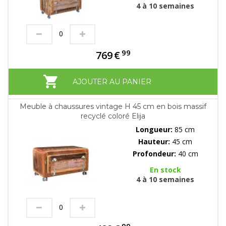
4 à 10 semaines
99
769
€
AJOUTER AU PANIER
Meuble à chaussures vintage H 45 cm en bois massif
recyclé coloré Elija
Longueur:
85 cm
Hauteur:
45 cm
Profondeur:
40 cm
En stock
4 à 10 semaines
99