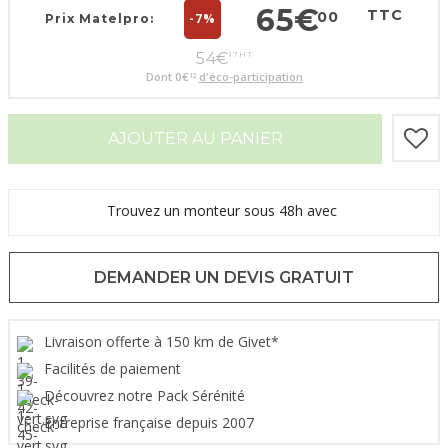
65
€
TTC
00
-7%
Prix Matelpro:
54
€
17
HT
Dont
0
€
d'éco-participation
12
AJOUTER AU PANIER
Trouvez un monteur sous 48h avec
DEMANDER UN DEVIS GRATUIT
Livraison offerte à 150 km de Givet*
Facilités de paiement
Découvrez notre Pack Sérénité
Entreprise française depuis 2007