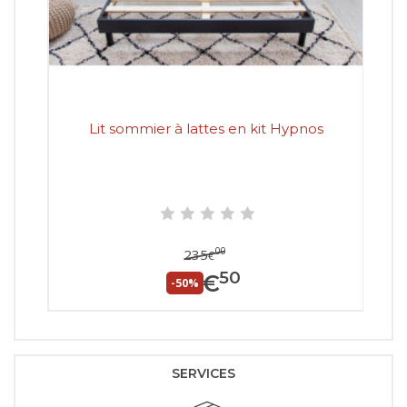
Lit sommier à lattes en kit Hypnos
00
235
€
50
117
€
-50%
SERVICES