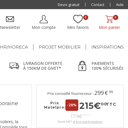
Paiement jusqu'à
Devis gratuit
48x
Contact
Aide
0
0
Newsletter
Mon compte
Mes favoris
Mon panier
HR/HORECA
PROJET MOBILIER
INSPIRATIONS
LIVRAISON OFFERTE
PAIEMENTS
À 150KM DE GIVET*
100% SÉCURISÉS
299
€
99
Prix conseillé fournisseur :
oraine
215
€
Prix
00
TTC
-28%
Matelpro:
179
€
17
HT
 sobres, la
Dont
0
€
d'éco-participation
00
 possède tous