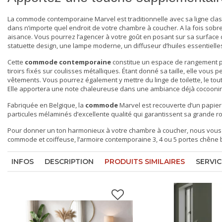
La commode contemporaine Marvel est traditionnelle avec sa ligne clas
dans n’importe quel endroit de votre chambre à coucher. A la fois sobre
aisance. Vous pourrez l’agencer à votre goût en posant sur sa surface 
statuette design, une lampe moderne, un diffuseur d’huiles essentielle
Cette
commode contemporaine
constitue un espace de rangement par
tiroirs fixés sur coulisses métalliques. Étant donné sa taille, elle vous
vêtements. Vous pourrez également y mettre du linge de toilette, le to
Elle apportera une note chaleureuse dans une ambiance déjà cocooning
Fabriquée en Belgique, la
commode
Marvel est recouverte d’un papier
particules mélaminés d’excellente qualité qui garantissent sa grande r
Pour donner un ton harmonieux à votre chambre à coucher, nous vous
commode et coiffeuse
, l’armoire contemporaine 3, 4 ou 5 portes chêne bla
INFOS
DESCRIPTION
PRODUITS SIMILAIRES
SERVIC