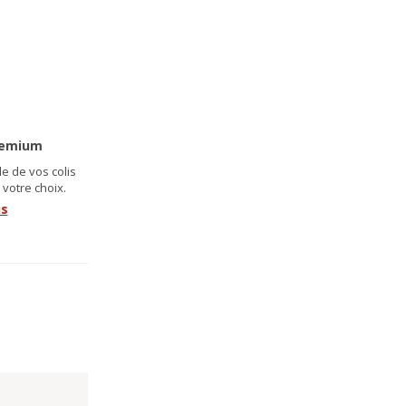
remium
e de vos colis
 votre choix.
us