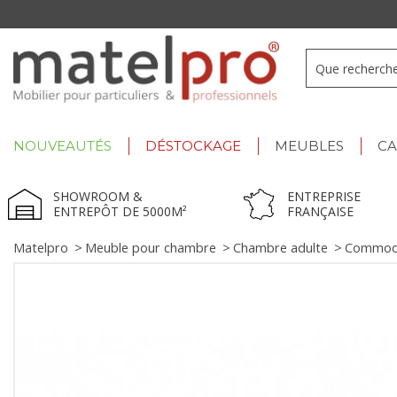
+33 3 66 722 898
- Lu-Ve : 9h-12h30/13h30-17h
NOUVEAUTÉS
DÉSTOCKAGE
MEUBLES
C
SHOWROOM &
ENTREPRISE
ENTREPÔT DE 5000M²
FRANÇAISE
Matelpro
>
Meuble pour chambre
>
Chambre adulte
>
Commode