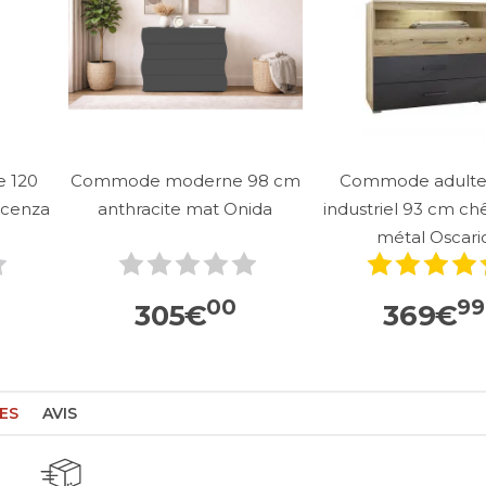
 120
Commode moderne 98 cm
Commode adulte 
ucenza
anthracite mat Onida
industriel 93 cm ch
métal Oscari
00
99
305
€
369
€
ES
AVIS