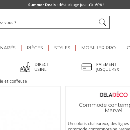
Summer Deals :
déstockage jusqu'à -60% !
ANAPÉS
PIÈCES
STYLES
MOBILIER PRO
C
DIRECT
PAIEMENT
USINE
JUSQUE 48X
 et coiffeuse
Commode contemp
Marvel
Un coloris chaleureux, des lignes
commode contemporaine Marvel