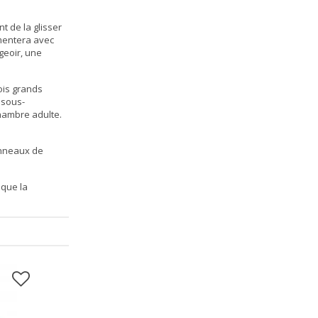
 de la glisser
émentera avec
geoir, une
ois grands
 sous-
hambre adulte
.
anneaux de
 que la