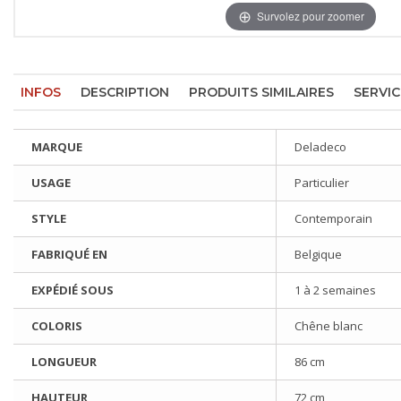
Survolez pour zoomer
INFOS
DESCRIPTION
PRODUITS SIMILAIRES
SERVIC
MARQUE
Deladeco
USAGE
Particulier
STYLE
Contemporain
FABRIQUÉ EN
Belgique
EXPÉDIÉ SOUS
1 à 2 semaines
COLORIS
Chêne blanc
LONGUEUR
86 cm
HAUTEUR
72 cm