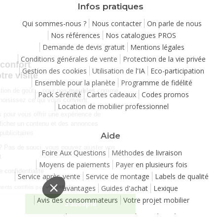
Infos pratiques
Qui sommes-nous ?
Nous contacter
On parle de nous
Nos références
Nos catalogues PROS
Demande de devis gratuit
Mentions légales
Continuer sans accepter
Conditions générales de vente
Protection de la vie privée
Chez Matelpro, le confort
Gestion des cookies
Utilisation de l'IA
Eco-participation
commence dès votre visite
Ensemble pour la planète
Programme de fidélité
Le
confort
, c'est une question de goût… pour nos
meubles
comme
Pack Sérénité
Cartes cadeaux
Codes promos
pour nos cookies ! Vous choisissez ce qui vous convient.
Location de mobilier professionnel
Nous utilisons des cookies pour vous offrir une expérience de
navigation moelleuse et afficher un contenu et des annonces
personnalisées à des fins publicitaires
Aide
Besoin de changer d’avis ? Pas de souci, vous pouvez ajuster vos
Foire Aux Questions
Méthodes de livraison
préférences à tout moment
Moyens de paiements
Payer en plusieurs fois
Consulter notre politique de confidentialité
Service après-vente
Service de montage
Labels de qualité
Vos avantages
Guides d'achat
Lexique
Consentements certifiés par
Avis des consommateurs
Votre projet mobilier
Je choisis
J'accepte
Copyright 2007-2026 - Tous droits réservés
Plateforme de Gestion du Consentement : Personnalisez vos Options
Axeptio consent