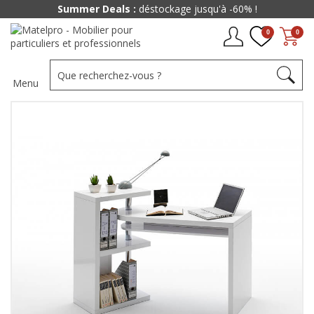
Summer Deals :
déstockage jusqu'à -60% !
0
0
Menu