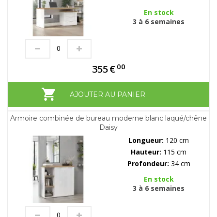
En stock
3 à 6 semaines
00
355
€
AJOUTER AU PANIER
Armoire combinée de bureau moderne blanc laqué/chêne
Daisy
Longueur:
120 cm
Hauteur:
115 cm
Profondeur:
34 cm
En stock
3 à 6 semaines