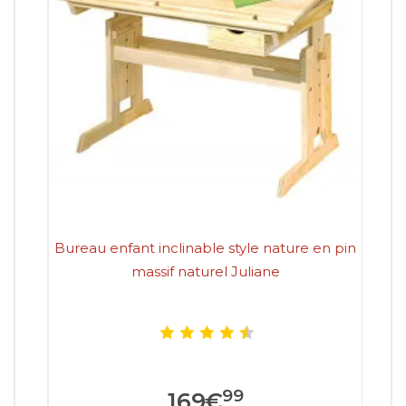
Bureau enfant inclinable style nature en pin
Bur
massif naturel Juliane
99
169
€