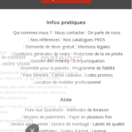
Infos pratiques
Qui sommes-nous ?
Nous contacter
On parle de nous
Nos références
Nos catalogues PROS
Demande de devis gratuit
Mentions légales
Continuer sans accepter
Conditions générales de vente
Protection de la vie privée
Chez Matelpro, le confort
Gestion des cookies
Eco-participation
commence dès votre visite
Ensemble pour la planète
Programme de fidélité
Le
confort
, c'est une question de goût… pour nos
meubles
comme
Pack Sérénité
Cartes cadeaux
Codes promos
pour nos cookies ! Vous choisissez ce qui vous convient.
Location de mobilier professionnel
Nous utilisons des cookies pour vous offrir une expérience de
navigation moelleuse et afficher un contenu et des annonces
personnalisées à des fins publicitaires
Aide
Besoin de changer d’avis ? Pas de souci, vous pouvez ajuster vos
Foire Aux Questions
Méthodes de livraison
préférences à tout moment
Moyens de paiements
Payer en plusieurs fois
Consulter notre politique de confidentialité
Service après-vente
Service de montage
Labels de qualité
Vos avantages
Guides d'achat
Lexique
Consentements certifiés par