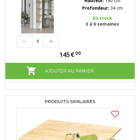
Hauteur:
190 cm
Profondeur:
34 cm
En stock
3 à 6 semaines
00
145
€
AJOUTER AU PANIER
PRODUITS SIMILAIRES