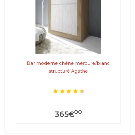
Bar moderne chêne mercure/blanc
B
structuré Agathe
00
365
€