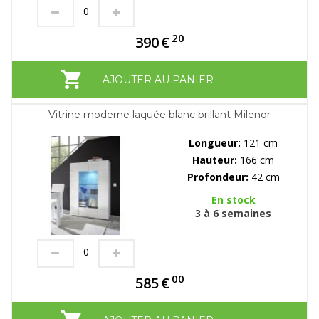
20
390
€
AJOUTER AU PANIER
Vitrine moderne laquée blanc brillant Milenor
Longueur:
121 cm
Hauteur:
166 cm
Profondeur:
42 cm
En stock
3 à 6 semaines
00
585
€