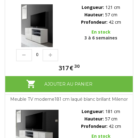
Longueur:
121 cm
Hauteur:
57 cm
Profondeur:
42 cm
En stock
3 à 6 semaines
30
317
€
AJOUTER AU PANIER
Meuble TV moderne181 cm laqué blanc brillant Milenor
Longueur:
181 cm
Hauteur:
57 cm
Profondeur:
42 cm
En stock