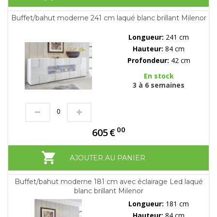
Buffet/bahut moderne 241 cm laqué blanc brillant Milenor
Longueur:
241 cm
Hauteur:
84 cm
Profondeur:
42 cm
En stock
3 à 6 semaines
00
605
€
AJOUTER AU PANIER
Buffet/bahut moderne 181 cm avec éclairage Led laqué
blanc brillant Milenor
Longueur:
181 cm
Hauteur:
84 cm