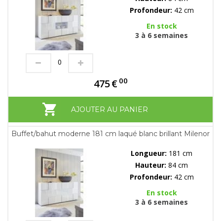
Profondeur:
42 cm
En stock
3 à 6 semaines
00
475
€
AJOUTER AU PANIER
Buffet/bahut moderne 181 cm laqué blanc brillant Milenor
Longueur:
181 cm
Hauteur:
84 cm
Profondeur:
42 cm
En stock
3 à 6 semaines