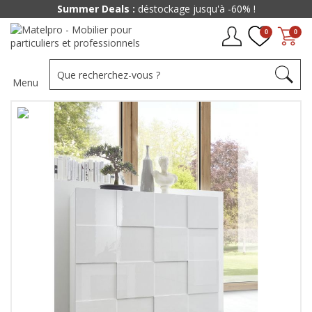
Summer Deals :
déstockage jusqu'à -60% !
0
0
Menu