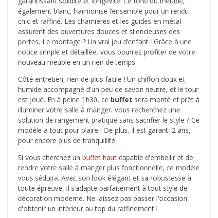
garantissant solidité et longévité. Le fond du meuble,
également blanc, harmonise l’ensemble pour un rendu
chic et raffiné. Les charnières et les guides en métal
assurent des ouvertures douces et silencieuses des
portes, Le montage ? Un vrai jeu d’enfant ! Grâce à une
notice simple et détaillée, vous pourrez profiter de votre
nouveau meuble en un rien de temps.
Côté entretien, rien de plus facile ! Un chiffon doux et
humide accompagné d'un peu de savon neutre, et le tour
est joué. En à peine 1h30, ce
buffet
sera monté et prêt à
illuminer votre salle à manger. Vous recherchez une
solution de rangement pratique sans sacrifier le style ? Ce
modèle a tout pour plaire ! De plus, il est garanti 2 ans,
pour encore plus de tranquillité.
Si vous cherchez un
buffet haut
capable d'embellir et de
rendre votre salle à manger plus fonctionnelle, ce modèle
vous séduira. Avec son look élégant et sa robustesse à
toute épreuve, il s’adapte parfaitement à tout style de
décoration moderne. Ne laissez pas passer l'occasion
d'obtenir un intérieur au top du raffinement !