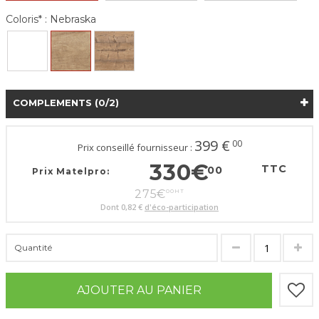
Coloris* :
Nebraska
COMPLEMENTS
(0/2)
399
€
00
Prix conseillé fournisseur :
330
€
TTC
00
Prix Matelpro:
275
€
00
HT
Dont
0,82 €
d'éco-participation
Quantité
AJOUTER AU PANIER