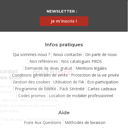
NEWSLETTER :
Je m'inscris !
Infos pratiques
Qui sommes-nous ?
Nous contacter
On parle de nous
Nos références
Nos catalogues PROS
Continuer sans accepter
Demande de devis gratuit
Mentions légales
Chez Matelpro, le confort
Conditions générales de vente
Protection de la vie privée
commence dès votre visite
Gestion des cookies
Utilisation de l'IA
Eco-participation
Le
confort
, c'est une question de goût… pour nos
meubles
comme
Programme de fidélité
Pack Sérénité
Cartes cadeaux
pour nos cookies ! Vous choisissez ce qui vous convient.
Codes promos
Location de mobilier professionnel
Nous utilisons des cookies pour vous offrir une expérience de
navigation moelleuse et afficher un contenu et des annonces
personnalisées à des fins publicitaires
Aide
Besoin de changer d’avis ? Pas de souci, vous pouvez ajuster vos
Foire Aux Questions
Méthodes de livraison
préférences à tout moment