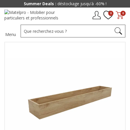
Summer Deals :
déstockage jusqu'à -60% !
0
0
Menu