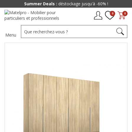
Summer Deals :
déstockage jusqu'à -60% !
0
0
Menu