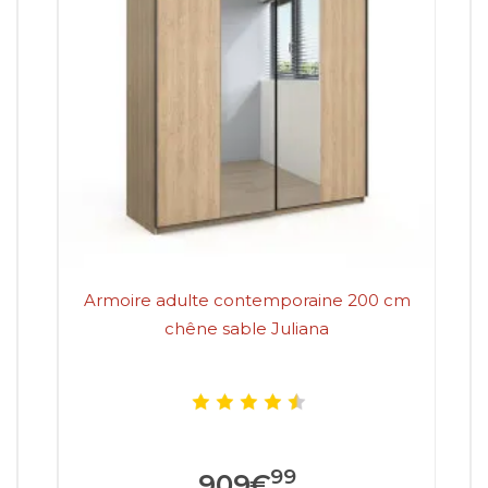
Armoire adulte contemporaine 200 cm
A
chêne sable Juliana
99
909
€