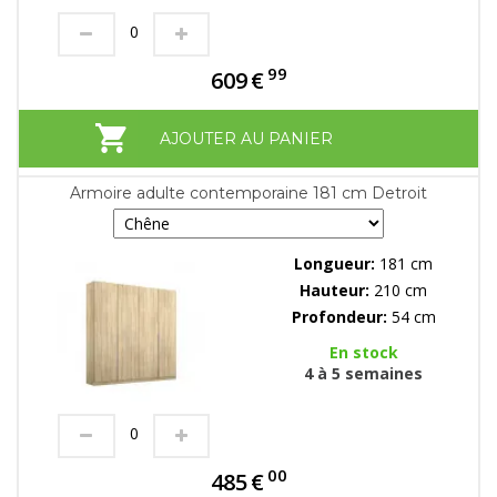
99
609
€
AJOUTER AU PANIER
Armoire adulte contemporaine 181 cm Detroit
Longueur:
181 cm
Hauteur:
210 cm
Profondeur:
54 cm
En stock
4 à 5 semaines
00
485
€