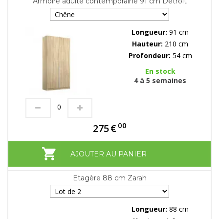
Armoire adulte contemporaine 91 cm Detroit
Longueur:
91 cm
Hauteur:
210 cm
Profondeur:
54 cm
En stock
4 à 5 semaines
00
275
€
AJOUTER AU PANIER
Etagère 88 cm Zarah
Longueur:
88 cm