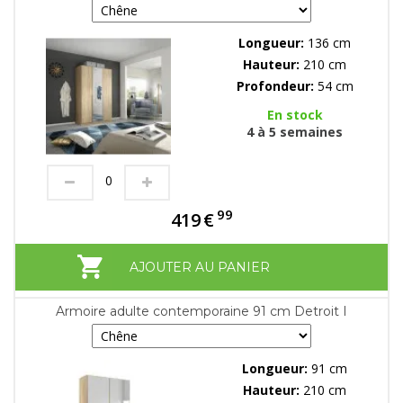
Longueur:
136 cm
Hauteur:
210 cm
Profondeur:
54 cm
En stock
4 à 5 semaines
99
419
€
AJOUTER AU PANIER
Armoire adulte contemporaine 91 cm Detroit I
Longueur:
91 cm
Hauteur:
210 cm