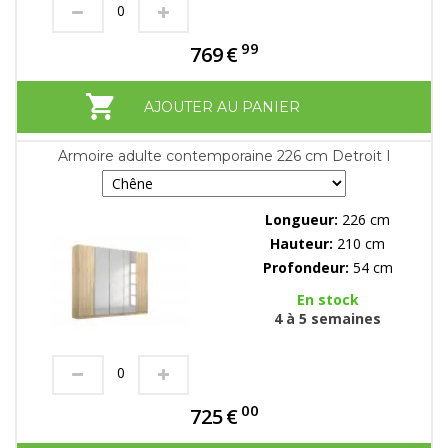
99
769
€
AJOUTER AU PANIER
Armoire adulte contemporaine 226 cm Detroit I
Longueur:
226 cm
Hauteur:
210 cm
Profondeur:
54 cm
En stock
4 à 5 semaines
00
725
€