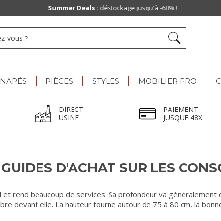
Summer Deals :
déstockage jusqu'à -60% !
ANAPÉS
PIÈCES
STYLES
MOBILIER PRO
C
DIRECT
PAIEMENT
USINE
JUSQUE 48X
 GUIDES D'ACHAT SUR LES CONS
et rend beaucoup de services. Sa profondeur va généralement de 2
libre devant elle. La hauteur tourne autour de 75 à 80 cm, la bo