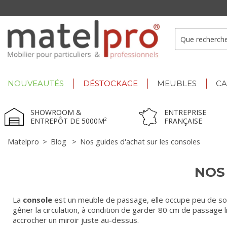
+33 3 66 722 898
- Lu-Ve : 9h-12h30/13h30-17h
NOUVEAUTÉS
DÉSTOCKAGE
MEUBLES
C
SHOWROOM &
ENTREPRISE
ENTREPÔT DE 5000M²
FRANÇAISE
Matelpro
>
Blog
>
Nos guides d'achat sur les consoles
NOS
La
console
est un meuble de passage, elle occupe peu de sol 
gêner la circulation, à condition de garder 80 cm de passage 
accrocher un miroir juste au-dessus.