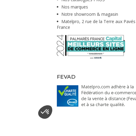
Nos marques
Notre showroom & magasin
Matelpro, 2 rue de la Terre aux Pavés
France
FEVAD
Plateforme de Gestion du Consentement : Personnal
Axeptio consent