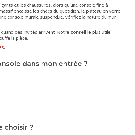
s gants et les chaussures, alors qu'une console fine à
massif encaisse les chocs du quotidien, le plateau en verre
ne console murale suspendue, vérifiez la nature du mur
 quand des invités arrivent. Notre
conseil
le plus utile,
uffe la pièce.
es
.
onsole dans mon entrée ?
 choisir ?