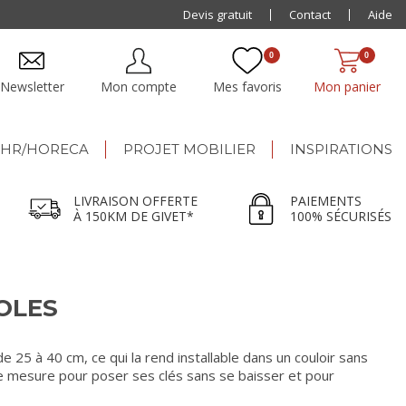
Paiement jusqu'à
Devis gratuit
48x
Contact
Aide
0
0
Newsletter
Mon compte
Mes favoris
Mon panier
HR/HORECA
PROJET MOBILIER
INSPIRATIONS
LIVRAISON OFFERTE
PAIEMENTS
À 150KM DE GIVET*
100% SÉCURISÉS
OLES
5 à 40 cm, ce qui la rend installable dans un couloir sans
nne mesure pour poser ses clés sans se baisser et pour