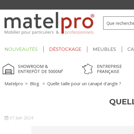
+33 3 66 722 898
- Lu-Ve : 9h-12h30/13h30-17h
NOUVEAUTÉS
DÉSTOCKAGE
MEUBLES
C
SHOWROOM &
ENTREPRISE
ENTREPÔT DE 5000M²
FRANÇAISE
Matelpro
>
Blog
>
Quelle taille pour un canapé d'angle ?
QUELL
07 Juin 2024