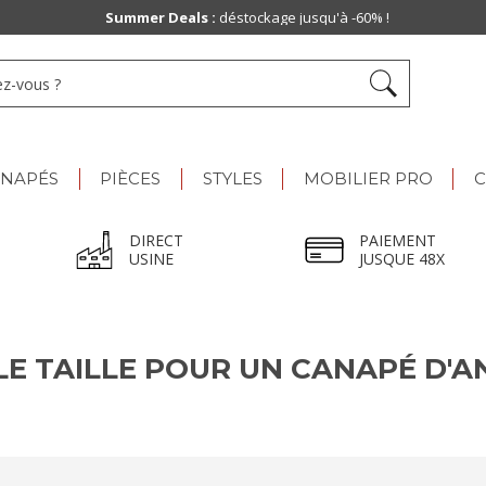
Summer Deals :
déstockage jusqu'à -60% !
ANAPÉS
PIÈCES
STYLES
MOBILIER PRO
C
DIRECT
PAIEMENT
USINE
JUSQUE 48X
E TAILLE POUR UN CANAPÉ D'A