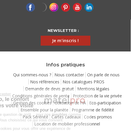
NEWSLETTER :
Je m'inscris !
Infos pratiques
Qui sommes-nous ?
Nous contacter
On parle de nous
Nos références
Nos catalogues PROS
Demande de devis gratuit
Mentions légales
Continuer sans accepter
Conditions générales de vente
Protection de la vie privée
Chez Matelpro, le confort
Gestion des cookies
Utilisation de l'IA
Eco-participation
commence dès votre visite
Ensemble pour la planète
Programme de fidélité
Le
confort
, c'est une question de goût… pour nos
meubles
comme
Pack Sérénité
Cartes cadeaux
Codes promos
pour nos cookies ! Vous choisissez ce qui vous convient.
Location de mobilier professionnel
Nous utilisons des cookies pour vous offrir une expérience de