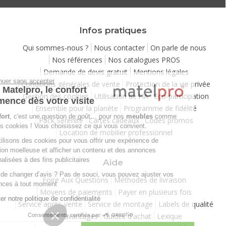
Infos pratiques
Qui sommes-nous ?
Nous contacter
On parle de nous
Nos références
Nos catalogues PROS
Demande de devis gratuit
Mentions légales
Continuer sans accepter
Conditions générales de vente
Protection de la vie privée
Chez Matelpro, le confort
Gestion des cookies
Utilisation de l'IA
Eco-participation
commence dès votre visite
Ensemble pour la planète
Programme de fidélité
Le
confort
, c'est une question de goût… pour nos
meubles
comme
Pack Sérénité
Cartes cadeaux
Codes promos
pour nos cookies ! Vous choisissez ce qui vous convient.
Location de mobilier professionnel
Nous utilisons des cookies pour vous offrir une expérience de
navigation moelleuse et afficher un contenu et des annonces
personnalisées à des fins publicitaires
Aide
Besoin de changer d’avis ? Pas de souci, vous pouvez ajuster vos
Foire Aux Questions
Méthodes de livraison
préférences à tout moment
Moyens de paiements
Payer en plusieurs fois
Consulter notre politique de confidentialité
Service après-vente
Service de montage
Labels de qualité
Vos avantages
Guides d'achat
Lexique
Consentements certifiés par