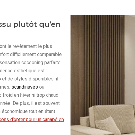
ssu plutôt qu’en
ont le revêtement le plus
onfort difficilement comparable
 sensation cocooning parfaite
lence esthétique est
et de styles disponibles, il
ernes,
scandinaves
ou
 froid en hiver ni trop chaud
année. De plus, il est souvent
n économique tout en étant
isons d’opter pour un canapé en