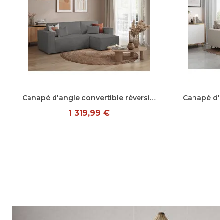
Aperçu rapide
Canapé d'angle convertible réversible en tissu bouclé Charly
1 319,99 €