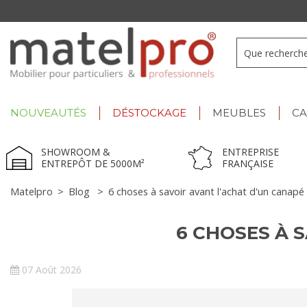
+33 3 66 722 898
- Lu-Ve : 9h-12h30/13h30-17h
NOUVEAUTÉS
DÉSTOCKAGE
MEUBLES
C
SHOWROOM &
ENTREPRISE
ENTREPÔT DE 5000M²
FRANÇAISE
Matelpro
>
Blog
>
6 choses à savoir avant l'achat d'un canapé 
6 CHOSES À 
07 Août 2026