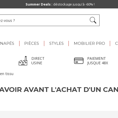
Summer Deals :
déstockage jusqu'à -60% !
ANAPÉS
PIÈCES
STYLES
MOBILIER PRO
C
DIRECT
PAIEMENT
USINE
JUSQUE 48X
en tissu
SAVOIR AVANT L'ACHAT D'UN CAN