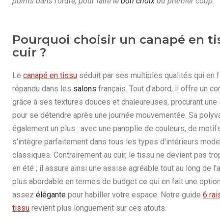
points dans l’ordre, pour faire le
bon choix
du premier coup.
Pourquoi choisir un canapé en ti
cuir ?
Le
canapé en tissu
séduit par ses multiples qualités qui en f
répandu dans les
salons
français. Tout d'abord, il offre un c
grâce à ses textures douces et chaleureuses, procurant une
pour se détendre après une journée mouvementée. Sa polyva
également un plus : avec une panoplie de couleurs, de motifs 
s'intègre parfaitement dans tous les types d'intérieurs mod
classiques. Contrairement au cuir, le tissu ne devient pas trop
en été ; il assure ainsi une assise agréable tout au long de l'
plus abordable en termes de budget ce qui en fait une optio
assez
élégante
pour habiller votre espace. Notre guide
6 ra
tissu
revient plus longuement sur ces atouts.