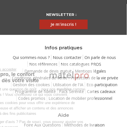
NEWSLETTER :
Je m'inscris !
Infos pratiques
Qui sommes-nous ?
Nous contacter
On parle de nous
Nos références
Nos catalogues PROS
Continuer sans accepter
Demande de devis gratuit
Mentions légales
Chez Matelpro, le confort
Conditions générales de vente
Protection de la vie privée
commence dès votre visite
Gestion des cookies
Utilisation de l'IA
Eco-participation
Le
confort
, c'est une question de goût… pour nos
meubles
comme
Programme de fidélité
Pack Sérénité
Cartes cadeaux
pour nos cookies ! Vous choisissez ce qui vous convient.
Codes promos
Location de mobilier professionnel
Nous utilisons des cookies pour vous offrir une expérience de
navigation moelleuse et afficher un contenu et des annonces
personnalisées à des fins publicitaires
Aide
Besoin de changer d’avis ? Pas de souci, vous pouvez ajuster vos
Foire Aux Questions
Méthodes de livraison