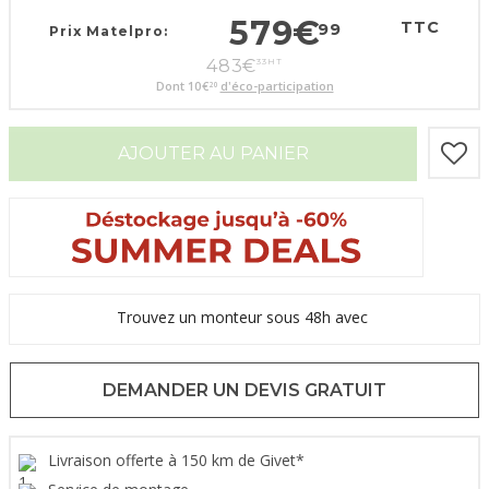
579
€
TTC
99
Prix Matelpro:
483
€
33
HT
Dont
10
€
d'éco-participation
20
AJOUTER AU PANIER
Trouvez un monteur sous 48h avec
DEMANDER UN DEVIS GRATUIT
Livraison offerte à 150 km de Givet*