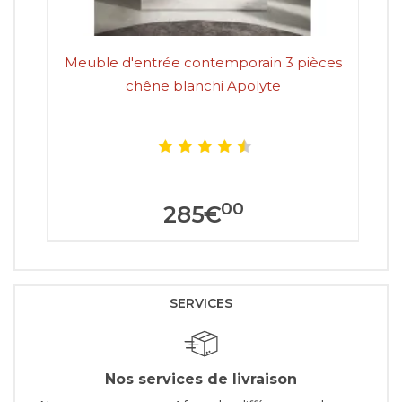
Meuble d'entrée contemporain 3 pièces
Me
chêne blanchi Apolyte
00
285
€
SERVICES
Nos services de livraison