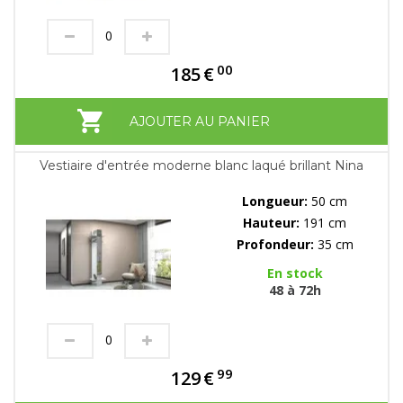
00
185
€
AJOUTER AU PANIER
Vestiaire d'entrée moderne blanc laqué brillant Nina
Longueur:
50 cm
Hauteur:
191 cm
Profondeur:
35 cm
En stock
48 à 72h
99
129
€