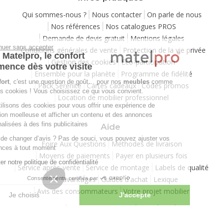
Qui sommes-nous ?
Nous contacter
On parle de nous
Nos références
Nos catalogues PROS
Demande de devis gratuit
Mentions légales
Continuer sans accepter
Conditions générales de vente
Protection de la vie privée
Chez Matelpro, le confort
Gestion des cookies
Eco-participation
commence dès votre visite
Ensemble pour la planète
Programme de fidélité
Le
confort
, c'est une question de goût… pour nos
meubles
comme
Pack Sérénité
Cartes cadeaux
Codes promos
pour nos cookies ! Vous choisissez ce qui vous convient.
Location de mobilier professionnel
Nous utilisons des cookies pour vous offrir une expérience de
navigation moelleuse et afficher un contenu et des annonces
personnalisées à des fins publicitaires
Aide
Besoin de changer d’avis ? Pas de souci, vous pouvez ajuster vos
Foire Aux Questions
Méthodes de livraison
préférences à tout moment
Moyens de paiements
Payer en plusieurs fois
Consulter notre politique de confidentialité
Service après-vente
Service de montage
Labels de qualité
Vos avantages
Guides d'achat
Lexique
Consentements certifiés par
Avis des consommateurs
Votre projet mobilier
Je choisis
J'accepte
Copyright 2007-2026 - Tous droits réservés
Plateforme de Gestion du Consentement : Personnalisez vos Options
Axeptio consent