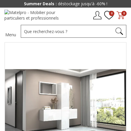
Summer Deals :
déstockage jusqu'à -60% !
0
0
Menu