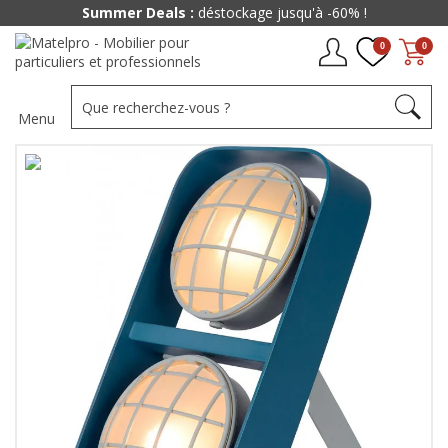
Summer Deals :
déstockage jusqu'à -60% !
0
0
Menu