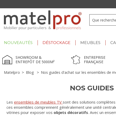
+33 3 66 722 898
- Lu-Ve : 9h-12h30/13h30-17h
NOUVEAUTÉS
DÉSTOCKAGE
MEUBLES
C
SHOWROOM &
ENTREPRISE
ENTREPÔT DE 5000M²
FRANÇAISE
Matelpro
>
Blog
>
Nos guides d'achat sur les ensembles de 
NOS GUIDES
Les
ensembles de meubles TV
sont des solutions complètes
ces ensembles comprennent généralement une unité centrale 
vitrines pour exposer vos
objets décoratifs
. Avec un ensem