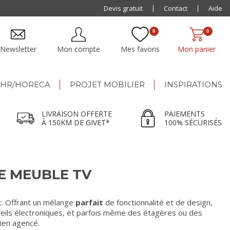
Paiement jusqu'à
Devis gratuit
48x
Contact
Aide
0
0
Newsletter
Mon compte
Mes favoris
Mon panier
HR/HORECA
PROJET MOBILIER
INSPIRATIONS
LIVRAISON OFFERTE
PAIEMENTS
À 150KM DE GIVET*
100% SÉCURISÉS
E MEUBLE TV
t. Offrant un mélange
parfait
de fonctionnalité et de design,
eils électroniques, et parfois même des étagères ou des
ien agencé.