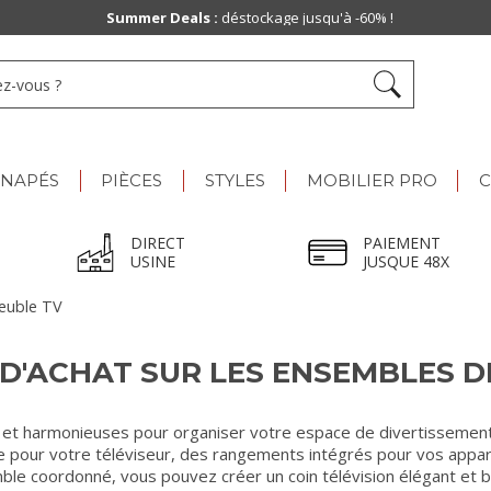
Summer Deals :
déstockage jusqu'à -60% !
ANAPÉS
PIÈCES
STYLES
MOBILIER PRO
C
DIRECT
PAIEMENT
USINE
JUSQUE 48X
meuble TV
 D'ACHAT SUR LES ENSEMBLES D
 et harmonieuses pour organiser votre espace de divertissemen
pour votre téléviseur, des rangements intégrés pour vos appar
ble coordonné, vous pouvez créer un coin télévision élégant et b