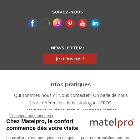
SUIVEZ-NOUS :
NEWSLETTER :
Je m'inscris !
Infos pratiques
Qui sommes-nous ?
Nous contacter
On parle de nous
Nos références
Nos catalogues PROS
Demande de devis gratuit
Mentions légales
Continuer sans accepter
Conditions générales de vente
Protection de la vie privée
Chez Matelpro, le confort
Gestion des cookies
Eco-participation
commence dès votre visite
Ensemble pour la planète
Programme de fidélité
Le
confort
, c'est une question de goût… pour nos
meubles
comme