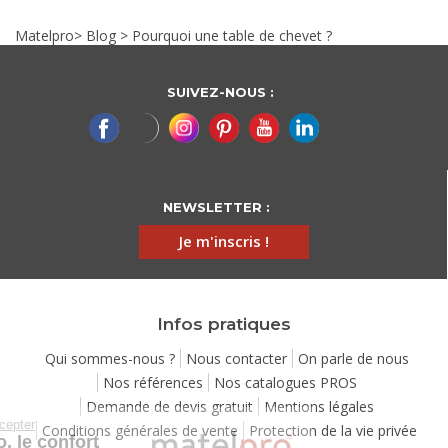
Matelpro
>
Blog
>
Pourquoi une table de chevet ?
SUIVEZ-NOUS :
NEWSLETTER :
Je m'inscris !
Infos pratiques
Qui sommes-nous ?
Nous contacter
On parle de nous
Nos références
Nos catalogues PROS
Demande de devis gratuit
Mentions légales
Continuer sans accepter
Conditions générales de vente
Protection de la vie privée
Chez Matelpro, le confort