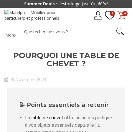
Summer Deals :
déstockage jusqu'à -60% !
0
0
Menu
POURQUOI UNE TABLE DE
CHEVET ?
08 Novembre 2023
📝 Points essentiels à retenir
La
table de chevet
offre un accès pratique
à vos objets essentiels depuis le lit,