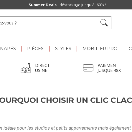
Summer Deals :
déstockage jusqu'à -60% !
ANAPÉS
PIÈCES
STYLES
MOBILIER PRO
C
DIRECT
PAIEMENT
USINE
JUSQUE 48X
OURQUOI CHOISIR UN CLIC CLAC
 idéale pour les studios et petits appartements mais également po