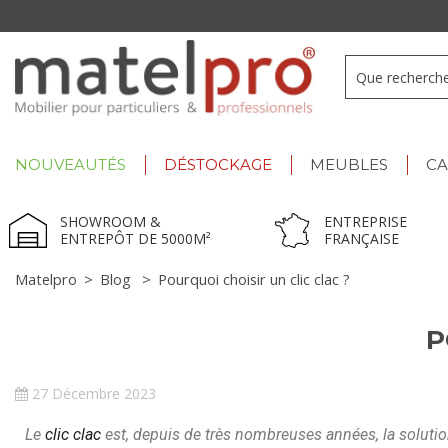
+33 3 66 722 898
- Lu-Ve : 9h-12h30/13h30-17h
NOUVEAUTÉS
DÉSTOCKAGE
MEUBLES
C
SHOWROOM &
ENTREPRISE
ENTREPÔT DE 5000M²
FRANÇAISE
Matelpro
>
Blog
>
Pourquoi choisir un clic clac ?
P
27 Décembre 2023
Le
clic clac
est, depuis de très nombreuses années, la solution