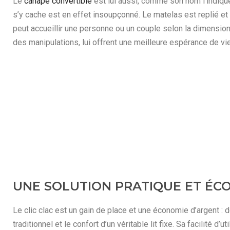
Le
canapé convertible
est lui aussi, comme son nom l’indique,
s’y cache est en effet insoupçonné. Le matelas est replié et 
peut accueillir une personne ou un couple selon la dimension
des manipulations, lui offrent une meilleure espérance de vie
UNE SOLUTION PRATIQUE ET ÉC
Le clic clac est un gain de place et une économie d’argent : 
traditionnel et le confort d’un véritable lit fixe. Sa facilité 