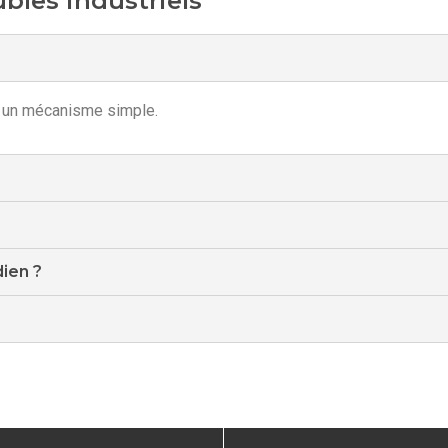
bles industriels
 à un mécanisme simple.
dien ?