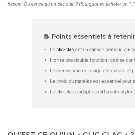
besoin. Qu’est-ce qu’un clic clac ? Pourquoi en acheter un ? 
📝 Points essentiels à reteni
Le
clic-clac
est un canapé pratique qui se
Il offre une double fonction : assise conf
Le mécanisme de pliage est simple et per
Le choix du matelas est essentiel pour 
Le clic-clac s’adapte à différents style
QU’EST-CE QU’UN « CLIC CLAC » ?