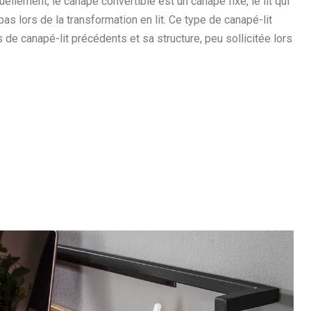
ellement, le canapé convertible est un canapé fixe, le lit qui
as lors de la transformation en lit. Ce type de canapé-lit
de canapé-lit précédents et sa structure, peu sollicitée lors