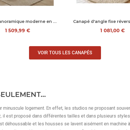
Aperçu rapide
Aperçu rapide
Canapé panoramique moderne en tissu Roxie
1 509,99 €
1 081,00 €
VOIR TOUS LES CANAPÉS
 SEULEMENT…
eur minuscule logement. En effet, les studios ne proposant souvent 
uler, il est proposé dans différentes tailles et dans plusieurs styl
st déhoussable et les housses se lavent aisément en machine à l