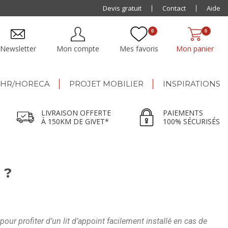
Paiement jusqu'à
Devis gratuit
48x
Contact
Aide
0
0
Newsletter
Mon compte
Mes favoris
Mon panier
HR/HORECA
PROJET MOBILIER
INSPIRATIONS
LIVRAISON OFFERTE
PAIEMENTS
À 150KM DE GIVET*
100% SÉCURISÉS
 ?
ur profiter d’un lit d’appoint facilement installé en cas de