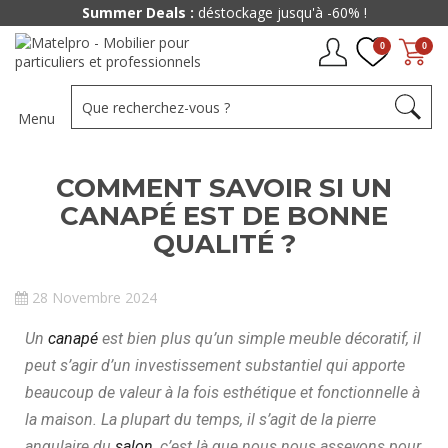
Summer Deals :
déstockage jusqu'à -60% !
0
0
Menu
COMMENT SAVOIR SI UN
CANAPÉ EST DE BONNE
QUALITÉ ?
28 Novembre 2024
Un
canapé
est bien plus qu’un simple meuble décoratif, il
peut s’agir d’un investissement substantiel qui apporte
beaucoup de valeur à la fois esthétique et fonctionnelle à
la maison. La plupart du temps, il s’agit de la pierre
angulaire du
salon
, c’est là que nous nous asseyons pour