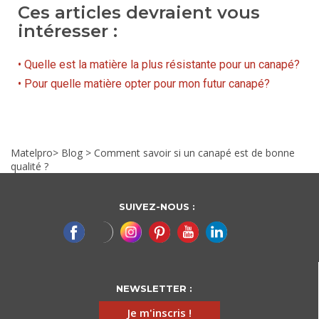
Ces articles devraient vous
intéresser :
• Quelle est la matière la plus résistante pour un canapé?
• Pour quelle matière opter pour mon futur canapé?
Matelpro
>
Blog
>
Comment savoir si un canapé est de bonne
qualité ?
SUIVEZ-NOUS :
NEWSLETTER :
Je m'inscris !