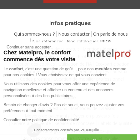
Infos pratiques
Qui sommes-nous ?
Nous contacter
On parle de nous
Nos références
Nos catalogues PROS
Continuer sans accepter
Demande de devis gratuit
Mentions légales
Chez Matelpro, le confort
Conditions générales de vente
Protection de la vie privée
commence dès votre visite
Gestion des cookies
Utilisation de l'IA
Eco-participation
Le
confort
, c'est une question de goût… pour nos
meubles
comme
Programme de fidélité
Pack Sérénité
Cartes cadeaux
pour nos cookies ! Vous choisissez ce qui vous convient.
Codes promos
Location de mobilier professionnel
Nous utilisons des cookies pour vous offrir une expérience de
navigation moelleuse et afficher un contenu et des annonces
personnalisées à des fins publicitaires
Aide
Besoin de changer d’avis ? Pas de souci, vous pouvez ajuster vos
Foire Aux Questions
Méthodes de livraison
préférences à tout moment
Moyens de paiements
Payer en plusieurs fois
Consulter notre politique de confidentialité
Service après-vente
Service de montage
Labels de qualité
Vos avantages
Guides d'achat
Lexique
Consentements certifiés par
Avis des consommateurs
Votre projet mobilier