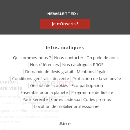
NEWSLETTER :
Je m'inscris !
Infos pratiques
Qui sommes-nous ?
Nous contacter
On parle de nous
Nos références
Nos catalogues PROS
Demande de devis gratuit
Mentions légales
Continuer sans accepter
Conditions générales de vente
Protection de la vie privée
Chez Matelpro, le confort
Gestion des cookies
Eco-participation
commence dès votre visite
Ensemble pour la planète
Programme de fidélité
Le
confort
, c'est une question de goût… pour nos
meubles
comme
Pack Sérénité
Cartes cadeaux
Codes promos
pour nos cookies ! Vous choisissez ce qui vous convient.
Location de mobilier professionnel
Nous utilisons des cookies pour vous offrir une expérience de
navigation moelleuse et afficher un contenu et des annonces
personnalisées à des fins publicitaires
Aide