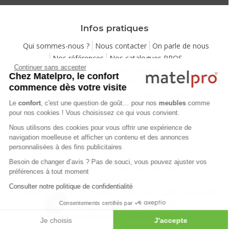
Infos pratiques
Qui sommes-nous ?
Nous contacter
On parle de nous
Nos références
Nos catalogues PROS
Continuer sans accepter
Demande de devis gratuit
Mentions légales
Chez Matelpro, le confort
Conditions générales de vente
Protection de la vie privée
commence dès votre visite
Gestion des cookies
Utilisation de l'IA
Eco-participation
Le
confort
, c'est une question de goût… pour nos
meubles
comme
Programme de fidélité
Pack Sérénité
Cartes cadeaux
pour nos cookies ! Vous choisissez ce qui vous convient.
Codes promos
Location de mobilier professionnel
Nous utilisons des cookies pour vous offrir une expérience de
navigation moelleuse et afficher un contenu et des annonces
personnalisées à des fins publicitaires
Aide
Besoin de changer d’avis ? Pas de souci, vous pouvez ajuster vos
Foire Aux Questions
Méthodes de livraison
préférences à tout moment
Moyens de paiements
Payer en plusieurs fois
Consulter notre politique de confidentialité
Service après-vente
Service de montage
Labels de qualité
Vos avantages
Guides d'achat
Lexique
Consentements certifiés par
Avis des consommateurs
Votre projet mobilier
Je choisis
J'accepte