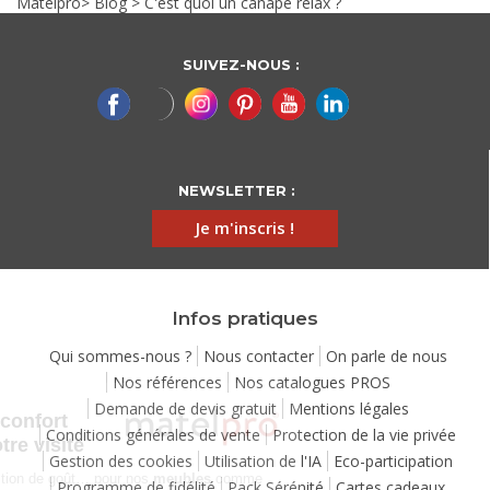
Matelpro
>
Blog
>
C'est quoi un canapé relax ?
SUIVEZ-NOUS :
NEWSLETTER :
Je m'inscris !
Infos pratiques
Qui sommes-nous ?
Nous contacter
On parle de nous
Nos références
Nos catalogues PROS
Continuer sans accepter
Demande de devis gratuit
Mentions légales
Chez Matelpro, le confort
Conditions générales de vente
Protection de la vie privée
commence dès votre visite
Gestion des cookies
Utilisation de l'IA
Eco-participation
Le
confort
, c'est une question de goût… pour nos
meubles
comme
Programme de fidélité
Pack Sérénité
Cartes cadeaux