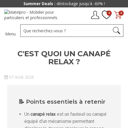
Summer Deals :
déstockage jusqu'à -60% !
0
0
Menu
C'EST QUOI UN CANAPÉ
RELAX ?
07 Août 2026
📝 Points essentiels à retenir
Un
canapé relax
est un fauteuil ou canapé
équipé d’un mécanisme permettant