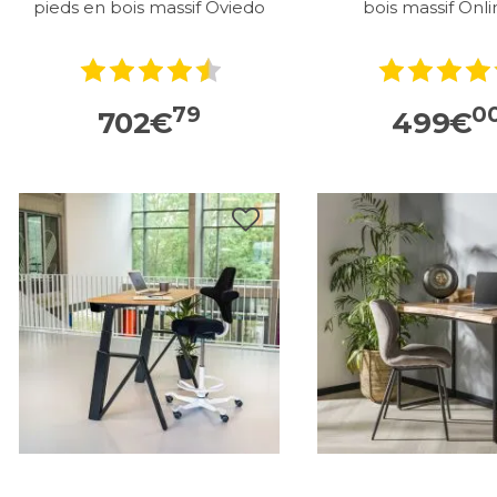
pieds en bois massif Oviedo
bois massif Onl
79
0
702
€
499
€