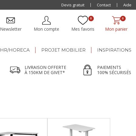
Paiement jusqu'à
Devis gratuit
48x
Contact
Aide
0
0
Newsletter
Mon compte
Mes favoris
Mon panier
HR/HORECA
PROJET MOBILIER
INSPIRATIONS
LIVRAISON OFFERTE
PAIEMENTS
À 150KM DE GIVET*
100% SÉCURISÉS