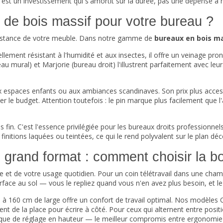
if est un investissement qui s'amortit sur la durée, pas une dépense à 
e de bois massif pour votre bureau ?
 résistance de votre meuble. Dans notre gamme de
bureaux en bois m
ellement résistant à l'humidité et aux insectes, il offre un veinage pr
u mural) et Marjorie (bureau droit) l'illustrent parfaitement avec leu
 aux espaces enfants ou aux ambiances scandinaves. Son prix plus acce
ser le budget. Attention toutefois : le pin marque plus facilement que 
 fin. C'est l'essence privilégiée pour les
bureaux droits
professionnels
finitions laquées ou teintées, ce qui le rend polyvalent sur le plan déco
grand format : comment choisir la bon
le et de votre usage quotidien. Pour un coin télétravail dans une cha
urface au sol — vous le repliez quand vous n'en avez plus besoin, et
à 160 cm de large offre un confort de travail optimal. Nos modèles On
sent de la place pour écrire à côté. Pour ceux qui alternent entre pos
que de réglage en hauteur — le meilleur compromis entre ergonomie e