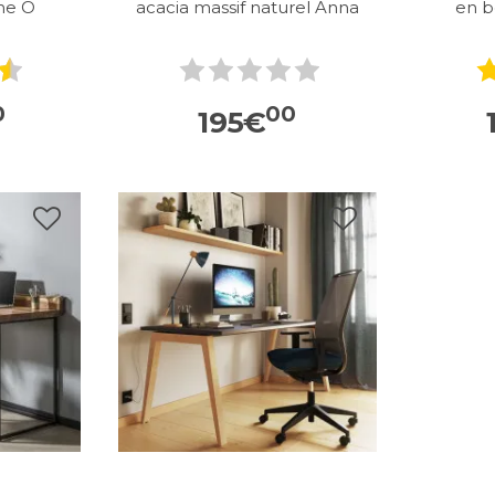
ine O
acacia massif naturel Anna
en b
0
00
195
€