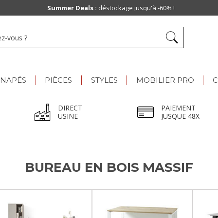
Summer Deals :
déstockage jusqu'à -60% !
ANAPÉS
PIÈCES
STYLES
MOBILIER PRO
C
DIRECT
PAIEMENT
USINE
JUSQUE 48X
BUREAU EN BOIS MASSIF