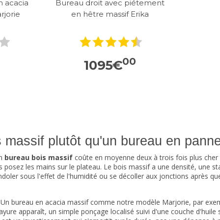
n acacia
Bureau droit avec piétement
rjorie
en hêtre massif Erika
00
1095
€
is massif plutôt qu'un bureau en pan
un
bureau bois massif
coûte en moyenne deux à trois fois plus cher
posez les mains sur le plateau. Le bois massif a une densité, une stab
oler sous l'effet de l'humidité ou se décoller aux jonctions après qu
. Un bureau en acacia massif comme notre modèle Marjorie, par exem
yure apparaît, un simple ponçage localisé suivi d'une couche d'huile