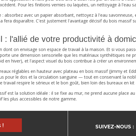
xcédent. Pour les finitions vernies ou laquées, un nettoyage à l'eau sa
: absorbez avec un papier absorbant, nettoyez à l'eau savonneuse, et 
a fera disparaître. C'est justement l'avantage décisif du bois massif sur
 : l'allié de votre productivité à domic
ont on envisage son espace de travail à la maison. Et si vous passez 
orte une dimension sensorielle que les matériaux synthétiques ne proc
d en hiver), et l'aspect visuel du bois contribue à créer un environne
ureaux
réglables en hauteur
avec plateau en bois massif (Jimmy et Edd
us pour le dos et la circulation sanguine — tout en conservant la nobl
e travail respire le sérieux et le bon goût, bien loin des bureaux en ki
if est la solution idéale : il se fixe au mur, ne prend aucune place a
sif les plus accessibles de notre gamme.
 !
SUIVEZ-NOUS :