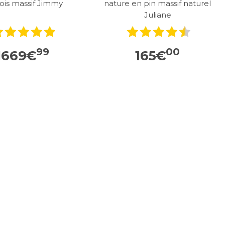
ois massif Jimmy
nature en pin massif naturel
Juliane
99
00
1669
€
165
€