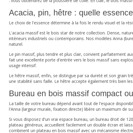
: vous obtiendrez de la poussière de colle. En clair, le bois mass
Acacia, pin, hêtre : quelle essenc
Le choix de l'essence détermine à la fois le rendu visuel et la
L'acacia massif est le bois star de notre collection. Dense, natur
intérieurs industriels ou contemporains. Nos modèles Anna (burea
naturel.
Le pin massif, plus tendre et plus clair, convient parfaitement
fait une excellente porte d'entrée vers le bois massif sans explo
usage intensif.
Le hêtre massif, enfin, se distingue par sa dureté et son grain très
une stabilité sans faille. Le hêtre accepte également très bien les 
Bureau en bois massif compact ou 
La taille de votre bureau dépend avant tout de l'espace disponib
l'Anna (largeur murale, fixation directe) libère un maximum de s
Si vous disposez d'un vrai espace bureau, un
bureau droit
de 120 
plateau généreux, accueillent facilement un double écran et lais
combinent un plateau en bois massif avec un mécanisme électri