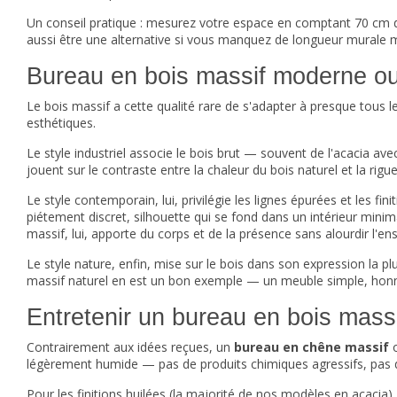
Un conseil pratique : mesurez votre espace en comptant 70 cm 
aussi être une alternative si vous manquez de longueur murale m
Bureau en bois massif moderne ou in
Le bois massif a cette qualité rare de s'adapter à presque tous
esthétiques.
Le style industriel associe le bois brut — souvent de l'acacia av
jouent sur le contraste entre la chaleur du bois naturel et la rig
Le style contemporain, lui, privilégie les lignes épurées et les fi
piétement discret, silhouette qui se fond dans un intérieur mini
massif, lui, apporte du corps et de la présence sans alourdir l'e
Le style nature, enfin, mise sur le bois dans son expression la plus
massif naturel en est un bon exemple — un meuble simple, honnête
Entretenir un bureau en bois massi
Contrairement aux idées reçues, un
bureau en chêne massif
o
légèrement humide — pas de produits chimiques agressifs, pas de 
Pour les finitions huilées (la majorité de nos modèles en acacia), 