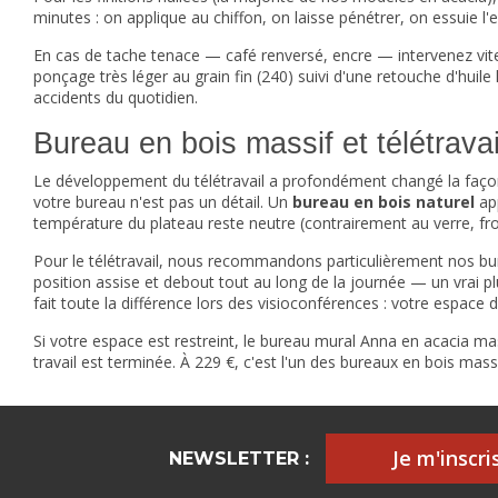
minutes : on applique au chiffon, on laisse pénétrer, on essuie l'e
En cas de tache tenace — café renversé, encre — intervenez vite 
ponçage très léger au grain fin (240) suivi d'une retouche d'huile l
accidents du quotidien.
Bureau en bois massif et télétravail
Le développement du télétravail a profondément changé la façon d
votre bureau n'est pas un détail. Un
bureau en bois naturel
app
température du plateau reste neutre (contrairement au verre, froi
Pour le télétravail, nous recommandons particulièrement nos b
position assise et debout tout au long de la journée — un vrai pl
fait toute la différence lors des visioconférences : votre espace d
Si votre espace est restreint, le
bureau mural
Anna en acacia mass
travail est terminée. À 229 €, c'est l'un des bureaux en bois mas
Je m'inscris
NEWSLETTER :