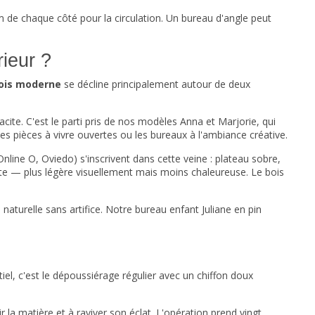
 de chaque côté pour la circulation. Un
bureau d'angle
peut
rieur ?
ois moderne
se décline principalement autour de deux
cite. C'est le parti pris de nos modèles Anna et Marjorie, qui
 les pièces à vivre ouvertes ou les bureaux à l'ambiance créative.
 Online O, Oviedo) s'inscrivent dans cette veine : plateau sobre,
ente — plus légère visuellement mais moins chaleureuse. Le bois
e naturelle sans artifice. Notre bureau enfant Juliane en pin
l, c'est le dépoussiérage régulier avec un chiffon doux
r la matière et à raviver son éclat. L'opération prend vingt