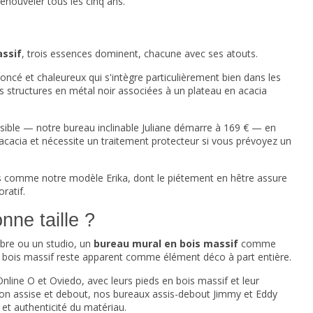
renouveler tous les cinq ans.
assif
, trois essences dominent, chacune avec ses atouts.
ononcé et chaleureux qui s'intègre particulièrement bien dans les
rs structures en métal noir associées à un plateau en acacia
ssible — notre bureau inclinable Juliane démarre à 169 € — en
l'acacia et nécessite un traitement protecteur si vous prévoyez un
 comme notre modèle Erika, dont le piétement en hêtre assure
ratif.
ne taille ?
mbre ou un studio, un
bureau mural en bois massif
comme
 le bois massif reste apparent comme élément déco à part entière.
line O et Oviedo, avec leurs pieds en bois massif et leur
ition assise et debout, nos bureaux assis-debout Jimmy et Eddy
t authenticité du matériau.