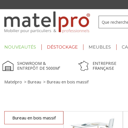
+33 3 66 722 898
- Lu-Ve : 9h-12h30/13h30-17h
NOUVEAUTÉS
DÉSTOCKAGE
MEUBLES
C
SHOWROOM &
ENTREPRISE
ENTREPÔT DE 5000M²
FRANÇAISE
Matelpro
>
Bureau
>
Bureau en bois massif
Bureau en bois massif