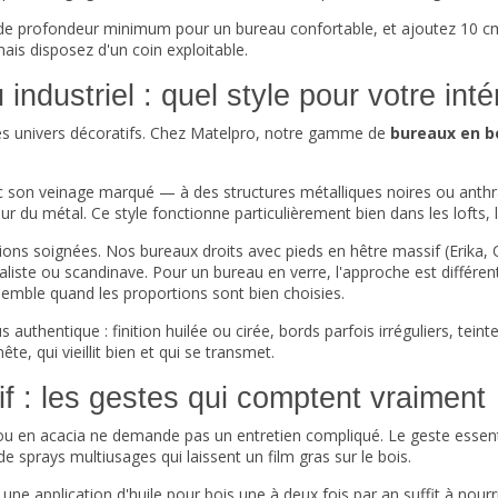
de profondeur minimum pour un bureau confortable, et ajoutez 10 cm
ais disposez d'un coin exploitable.
dustriel : quel style pour votre inté
 les univers décoratifs. Chez Matelpro, notre gamme de
bureaux en b
ec son veinage marqué — à des structures métalliques noires ou anthra
ueur du métal. Ce style fonctionne particulièrement bien dans les lofts,
nitions soignées. Nos bureaux droits avec pieds en hêtre massif (Erika,
maliste ou scandinave. Pour un
bureau en verre
, l'approche est différ
nsemble quand les proportions sont bien choisies.
 authentique : finition huilée ou cirée, bords parfois irréguliers, teint
, qui vieillit bien et qui se transmet.
f : les gestes qui comptent vraiment
u en acacia ne demande pas un entretien compliqué. Le geste essentie
sprays multiusages qui laissent un film gras sur le bois.
une application d'huile pour bois une à deux fois par an suffit à nourri